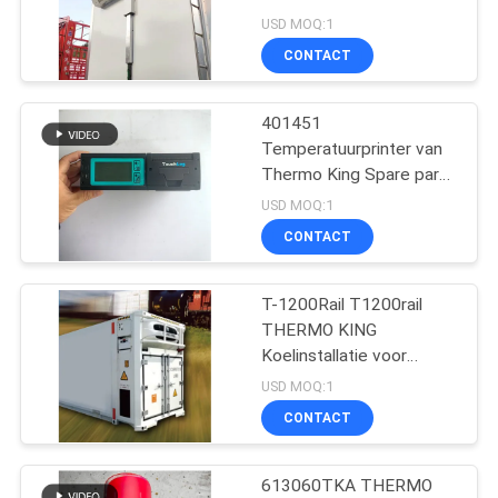
koeltruck koelsysteem
USD MOQ:1
CONTACT
104
De Delen van de
401451
Temperatuurprinter van
dragerkoeling
Thermo King Spare parts
Touchlog Standard Voor
USD MOQ:1
Truck koelkast
CONTACT
T-1200Rail T1200rail
2
THERMO KING
Thermokoning
Koelinstallatie voor
multimodal spoorvervoer
USD MOQ:1
Refrigerated Truck
CONTACT
613060TKA THERMO