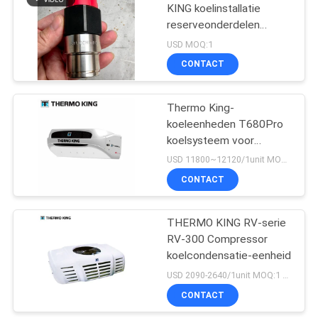
KING koelinstallatie
reserveonderdelen
15
origineel
USD MOQ:1
Thermokoning T
CONTACT
Series
Thermo King-
koeleenheden T680Pro
koelsysteem voor
vrachtwagens voor het
USD 11800~12120/1unit MOQ:1 eenheid
vervoer van
CONTACT
4
voedsel/vlees/fruit/bloemen
Isuzu Refrigerated
THERMO KING RV-serie
RV-300 Compressor
Truck
koelcondensatie-eenheid
USD 2090-2640/1unit MOQ:1 eenheid
CONTACT