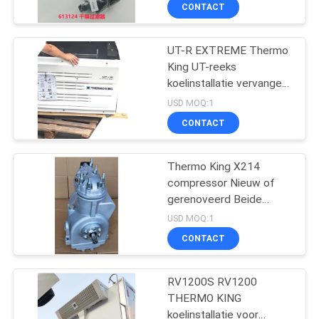
NEEM
CONTACT
CONTACT
UT-R EXTREME Thermo
MET
60
King UT-reeks
ONS
koelinstallatie vervangen
De Eenheden van de
OP
UT-1200 geïnstalleerd
USD MOQ:1
dragerkoeling
op
CONTACT
luchthaventransfertruck
NIEUWS
Thermo King X214
compressor Nieuw of
GEVALLEN
gerenoveerd Beide
339
beschikbaar LSI2 LSI3
USD MOQ:1
LSI4
SITEMAP
CONTACT
thermokoningsdelen
PRIVACYBELEID
RV1200S RV1200
THERMO KING
koelinstallatie voor