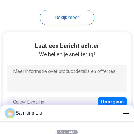
13
Bekijk meer
De semi Eenheden
van de
Aanhangwagenkoeling
Laat een bericht achter
We bellen je snel terug!
8
Dak Opgezette
Koelingseenheid
Samking Liu
5:26 AM