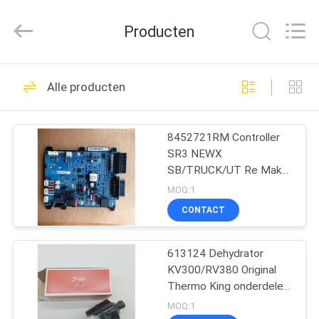
YANGTZE
MOTORS
INDUSTRY
Producten
CO.,
LIMITED.
All
Rights
Reserved.
THUIS
113
Alle producten
Thermokoning
PRODUCTEN
Refrigeration Units
8452721RM Controller
SR3 NEWX
OVER
SB/TRUCK/UT Re Make
ONS
Original Thermo King
MOQ:1
onderdelen voor truck
CONTACT
koelkast
21
FABRIEKSTOCHT
Thermokoning Van
613124 Dehydrator
KV300/RV380 Original
KWALITEITSCONTROLE
Refrigeration Units
Thermo King onderdelen
voor truck koelkast
MOQ:1