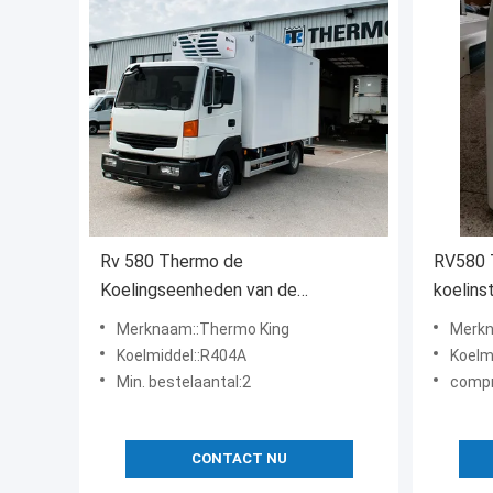
Rv 580 Thermo de
RV580
Koelingseenheden van de
koelinst
Koningsr404a 2.5kg Kleine
Frontmo
Merknaam::Thermo King
Merkn
Vrachtwagen
truck ko
Koelmiddel::R404A
Koelm
Min. bestelaantal:2
compre
CONTACT NU