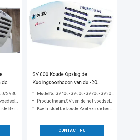
he
SV 800 Koude Opslag de
n de
Koelingseenheden van de -20
Graden Kleine Vrachtwagen
00/SV1000
ModelNo:SV400/SV600/SV700/SV800/SV1000
 de ijskastdiepvriezer v
Productnaam:SV van de het voedselvrachtwagen van de reeks de thermokoning eenheid van de de ijskastdiepvriezer v
ediepvriezer
Koelmiddel:De koude Zaal van de Bergruimtediepvriezer
CONTACT NU