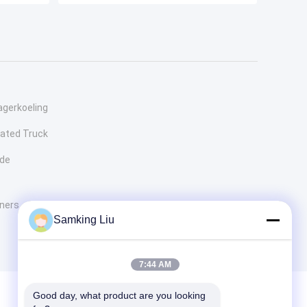
agerkoeling
ated Truck
 de
ners
Samking Liu
7:44 AM
Good day, what product are you looking 