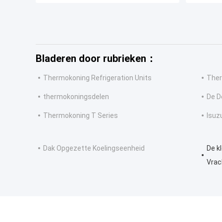
Bladeren door rubrieken：
Thermokoning Refrigeration Units
Ther
thermokoningsdelen
De D
Thermokoning T Series
Isuz
Dak Opgezette Koelingseenheid
De k
Vrac