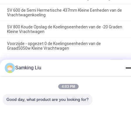
SV 600 de Semi Hermetische 437mm Kleine Eenheden van de
Vrachtwagenkoeling
SV 800 Koude Opslag de Koelingseenheden van de -20 Graden
Kleine Vrachtwagen
Voorzijde - opgezet 0 de Koelingseenheden van de
Graad5050w Kleine Vrachtwagen
populaire categorieën
Alle
Samking Liu
Thermokoning 
Thermokoning Van 
4:03 PM
Refrigeration Units
Refrigeration Units
De Eenheden Van De 
Good day, what product are you looking for?
Thermokoningsdelen
Dragerkoeling
De Delen Van De 
Thermokoning 
Dragerkoeling
Refrigerated Truck