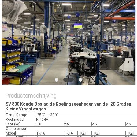
Productomschrijving
SV 800 Koude Opslag de Koelingseenheden van de -20 Graden
Kleine Vrachtwagen
Temp.Range
-25°C~+30°C
Koelmiddel
R-404A
Last (kg)
1.8
2.5
2.5
2.6
Compressor
Model
TK16
TK16
TK21
TK21
TK21