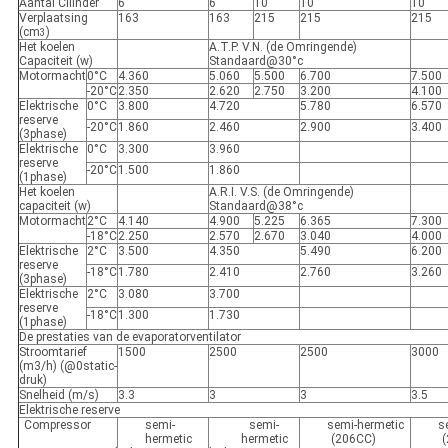
Aantal Cilinder
6
6
10
10
10
Verplaatsing
163
163
215
215
215
(cm
)
3
Het koelen
A.T.P. V.N. (de Omringende)
Capaciteit (w)
Standaard@30°c
Motormacht
0°C
4.360
5.060
5.500
6.700
7.500
-20°C
2.350
2.620
2.750
3.200
4.100
Elektrische
0°C
3.800
4.720
5.780
6.570
reserve
-20°C
1.860
2.460
2.900
3.400
(3phase)
Elektrische
0°C
3.300
3.960
reserve
-20°C
1.500
1.860
(1phase)
Het koelen
A.R.I. V.S. (de Omringende)
capaciteit (w)
Standaard@38°c
Motormacht
2°C
4.140
4.900
5.225
6.365
7.300
-18°C
2.250
2.570
2.670
3.040
4.000
Elektrische
2°C
3.500
4.350
5.490
6.200
reserve
-18°C
1.780
2.410
2.760
3.260
(3phase)
Elektrische
2°C
3.080
3.700
reserve
-18°C
1.300
1.730
(1phase)
De prestaties van de evaporatorventilator
Stroomtarief
1500
2500
2500
3000
(m3/h) (@0static-
druk)
Snelheid (m/s)
3.3
3
3
3.5
Elektrische reserve
Compressor
semi-
semi-
semi-hermetic
s
hermetic
hermetic
(206CC)