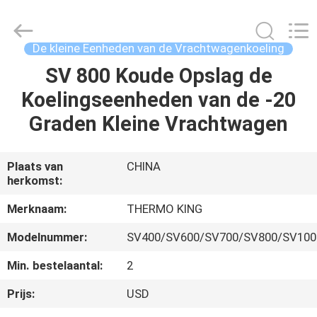
YANGTZE
MOTORS
INDUSTRY
CO.,
LIMITED.
De kleine Eenheden van de Vrachtwagenkoeling
All
Rights
Reserved.
SV 800 Koude Opslag de
THUIS
Koelingseenheden van de -20
PRODUCTEN
Graden Kleine Vrachtwagen
OVER
Plaats van
CHINA
herkomst:
ONS
Merknaam:
THERMO KING
FABRIEKSTOCHT
Modelnummer:
SV400/SV600/SV700/SV800/SV100
Min. bestelaantal:
2
KWALITEITSCONTROLE
Prijs:
USD