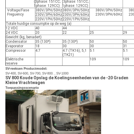
(3phase: 151CC;
(3phase: 151CC;
1phase: 129CC)
1phase: 129CC)
Voltage/Fase
380V/3PH/50Hz
380V/3PH/50Hz
380V/3PH/50Hz
38
Freguency
230V/3PH/60Hz
23
230V/3PH/60Hz
230V/3PH/60Hz
220V/1PH/50Hz
220V/1PH/50Hz
Totale huidige consumptie op de weg (a)
12 VDC
40
44
24 VDC
20
22
25
29
Gewicht (kg, benadert)
Condensator
35 (130*)
35 (130*)
50
50
Evaporator
18
30
30
31
Compressor
4.7
4.7 (TK16), 5,1
5.1
5.1
(TK21)
Elektrische
109
109
reserve
SV-reeksen Productmodel:
SV-400,
SV-600,
SV-700,
SV-800. , SV-1000
SV 800 Koude Opslag de Koelingseenheden van de -20 Graden
Kleine Vrachtwagen
Toepassingsscenario