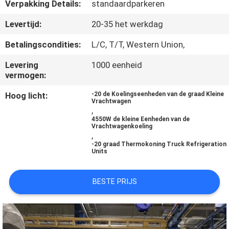
NEEM
Verpakking Details:
standaardparkeren
CONTACT
Levertijd:
20-35 het werkdag
MET
Betalingscondities:
L/C, T/T, Western Union,
ONS
Levering
1000 eenheid
OP
vermogen:
Hoog licht:
-20 de Koelingseenheden van de graad Kleine
Vrachtwagen
NIEUWS
,
4550W de kleine Eenheden van de
Vrachtwagenkoeling
,
GEVALLEN
-20 graad Thermokoning Truck Refrigeration
Units
SITEMAP
BESTE PRIJS
PRIVACYBELEID