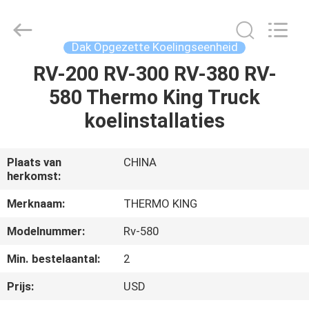
YANGTZE
MOTORS
INDUSTRY
CO.,
LIMITED.
Dak Opgezette Koelingseenheid
All
Rights
Reserved.
RV-200 RV-300 RV-380 RV-
THUIS
580 Thermo King Truck
PRODUCTEN
koelinstallaties
OVER
Plaats van
CHINA
herkomst:
ONS
Merknaam:
THERMO KING
FABRIEKSTOCHT
Modelnummer:
Rv-580
Min. bestelaantal:
2
KWALITEITSCONTROLE
Prijs:
USD