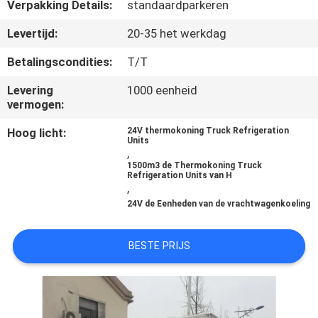
NEEM
Verpakking Details:
standaardparkeren
CONTACT
Levertijd:
20-35 het werkdag
MET
Betalingscondities:
T/T
ONS
Levering
1000 eenheid
OP
vermogen:
Hoog licht:
24V thermokoning Truck Refrigeration
Units
NIEUWS
,
1500m3 de Thermokoning Truck
Refrigeration Units van H
,
GEVALLEN
24V de Eenheden van de vrachtwagenkoeling
SITEMAP
BESTE PRIJS
PRIVACYBELEID