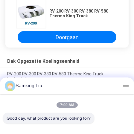
RV-200 RV-300 RV-380 RV-580
Thermo King Truck
koelinstallaties
Doorgaan
Dak Opgezette Koelingseenheid
RV-200 RV-300 RV-380 RV-580 Thermo King Truck
koelinstallaties
Samking Liu
De thermoijskast van de het Voedselvrachtwagen van
Koningsroof mounted 3Ph
7:00 AM
Thermo de Koelingseenheid met lange levensuur van
Koningstk compressor roof mounted
Good day, what product are you looking for?
populaire categorieën
Alle