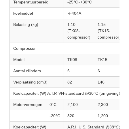
Temperatuurbereik
-25°C
~
+30°C
koelmiddel
R-404A
Belasting (kg)
1.10
1.15
(TK08-
(TK15-
compressor)
compressor)
Compressor
Model
TK08
TK15
Aantal cilinders
6
6
Verplaatsing (cm3)
82
146
Koelcapaciteit (W) A.T.P. VN-standaard @30°C (omgeving)
Motorvermogen
0°C
2,100
2,300
-20°C
820
1,200
Koelcapaciteit (W)
A.R.I. U.S. Standard @38
°C
(omge