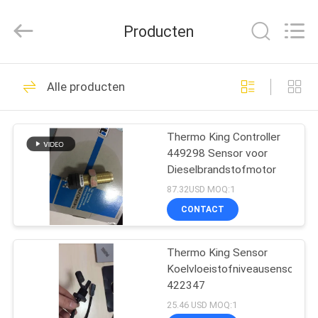
YANGTZE
MOTORS
INDUSTRY
Producten
CO.,
LIMITED.
All
Rights
Reserved.
THUIS
111
Alle producten
Thermokoning
PRODUCTEN
Refrigeration Units
Thermo King Controller
449298 Sensor voor
OVER
Dieselbrandstofmotor
ONS
87.32USD MOQ:1
CONTACT
25
FABRIEKSTOCHT
Thermokoning Van
Thermo King Sensor
Koelvloeistofniveausensor
KWALITEITSCONTROLE
Refrigeration Units
422347
25.46 USD MOQ:1