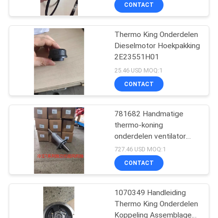
NEEM
CONTACT
CONTACT
Thermo King Onderdelen
MET
64
Dieselmotor Hoekpakking
ONS
2E23551H01
De Eenheden van de
OP
25.46 USD MOQ:1
dragerkoeling
CONTACT
NIEUWS
781682 Handmatige
thermo-koning
GEVALLEN
onderdelen ventilator
344
aandrijfschacht
727.46 USD MOQ:1
SITEMAP
CONTACT
thermokoningsdelen
PRIVACYBELEID
1070349 Handleiding
Thermo King Onderdelen
Koppeling Assemblage