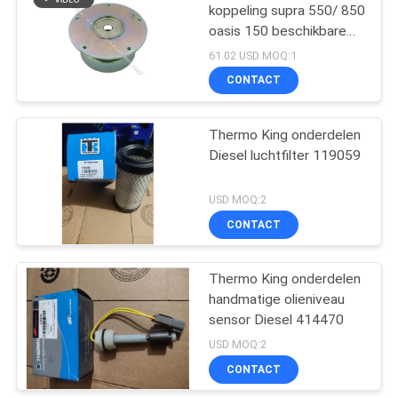
koppeling supra 550/ 850
oasis 150 beschikbare
15
onderdelen van de
61.02 USD MOQ:1
aftermarket van de
Thermokoning T
CONTACT
vervoerder
Series
Thermo King onderdelen
Diesel luchtfilter 119059
USD MOQ:2
CONTACT
4
Isuzu Refrigerated
Thermo King onderdelen
handmatige olieniveau
Truck
sensor Diesel 414470
USD MOQ:2
CONTACT