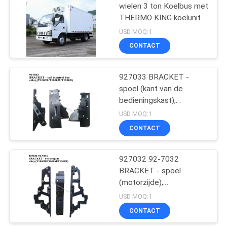
wielen 3 ton Koelbus met
THERMO KING koelunit
15
RV380 model
USD MOQ:1
Thermokoning T
CONTACT
Series
927033 BRACKET -
spoel (kant van de
bedieningskast),
((T1000R/T1000M/T1200R)
USD MOQ:1
dekkingsteun
CONTACT
4
Isuzu Refrigerated
927032 92-7032
BRACKET - spoel
Truck
(motorzijde),
((T1000R/T1000M/T1200R)
USD MOQ:1
dekkingsteun
CONTACT