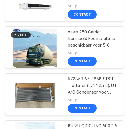
lengte vrachtwagen 24V
MOQ:1
CONTACT
104
De Delen van de
oasis 250 Carrier
transicold koelinstallatie
dragerkoeling
beschikbaar voor 5-6
meter koelbox
MOQ:1
vrachtwagen in 40-50
CONTACT
graden
Omgevingstemperatuur
goede prijs
672858 67-2858 SPOEL
2
- radiator (2/14 & na), UT
Thermokoning
A/C Condensor voor
Thermo King
MOQ:1
Refrigerated Truck
Transportkoeling UT-
CONTACT
Serie alternatieve
aftermarket onderdelen
ISUZU QINGLING 600P 6