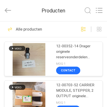
YANGTZE
MOTORS
INDUSTRY
Producten
CO.,
LIMITED.
All
Rights
Reserved.
THUIS
113
Alle producten
Thermokoning
PRODUCTEN
Refrigeration Units
12-00352-14 Drager
originele
OVER
reserveonderdelen
ONS
vector HE19
MOQ:1
hogedrukschakelaar
CONTACT
Vector 1550 / 1800 /
21
FABRIEKSTOCHT
1850 / 1950 / 6600
Thermokoning Van
Vervangend: 12-00352-
12-00703-52 CARRIER
03
MODULE, STEPPER, 2
KWALITEITSCONTROLE
Refrigeration Units
OUTPUT originele
reserveonderdelen
MOQ:1