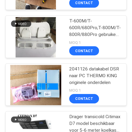
nettogewicht 1,87 kg
NEEM
CONTACT
CONTACT
T-600M/T-
MET
60
600R/680Pro,T-800M/T-
ONS
800R/880Pro gebruiken
De Eenheden van de
OP
dezelfde hoes, T-
MOQ:1
dragerkoeling
1000M/T-1000R/T-
CONTACT
1080Pro gebruiken
NIEUWS
dezelfde hoes leveren
we de hele set van
2041126 datakabel DSR
THERMO KING
naar PC THERMO KING
GEVALLEN
eenheden hoes
originele onderdelen
339
MOQ:1
SITEMAP
CONTACT
thermokoningsdelen
PRIVACYBELEID
Drager transicold Citimax
D7 model beschikbaar
voor 5-6 meter koelkast