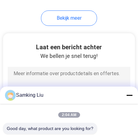
13
Bekijk meer
De semi Eenheden
van de
Aanhangwagenkoeling
Laat een bericht achter
We bellen je snel terug!
8
Dak Opgezette
Samking Liu
Koelingseenheid
2:04 AM
Good day, what product are you looking for?