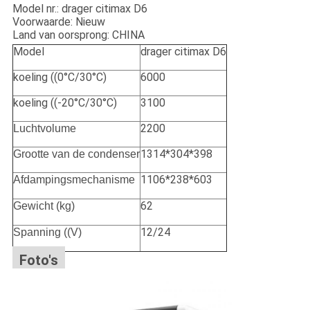
Model nr.: drager citimax D6
Voorwaarde: Nieuw
Land van oorsprong: CHINA
Model
drager citimax D6
koeling ((0°C/30°C)
6000
koeling ((-20°C/30°C)
3100
2200
Luchtvolume
1314*304*398
Grootte van de condenser
1106*238*603
Afdampingsmechanisme
62
Gewicht (kg)
12/24
Spanning ((V)
Foto's