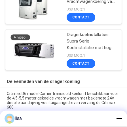
Vrachtwagenkoeling van
de Aanhangwagendrager
USD MOQ:1
Zelf - aangedreven
CONTACT
Vector 1550
Dragerkoelinstallaties
Supra Serie
Koelinstallatie met hoge
koelprestaties 12000
USD MOQ:1
Watt en robuust ontwerp
CONTACT
De Eenheden van de dragerkoeling
Citimax D6 model Carrier transicold koelunit beschikbaar voor
de 4,5-5,5 meter gekoelde vrachtwagen met baklengte 24V
directe aandrijving voertuigaangedreven vervang de Citimax
600
lisa
Drager transicold Citimax D7 model beschikbaar voor 5-6
meter koelkast lengte vrachtwagen 24V