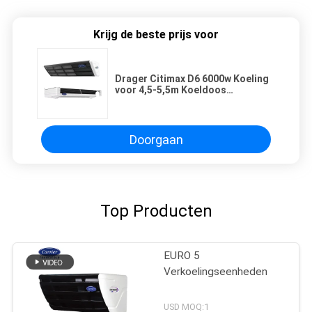
Krijg de beste prijs voor
Drager Citimax D6 6000w Koeling
voor 4,5-5,5m Koeldoos
1106*603*238 Verdamper Grootte
Doorgaan
Top Producten
EURO 5
Verkoelingseenheden
USD MOQ:1