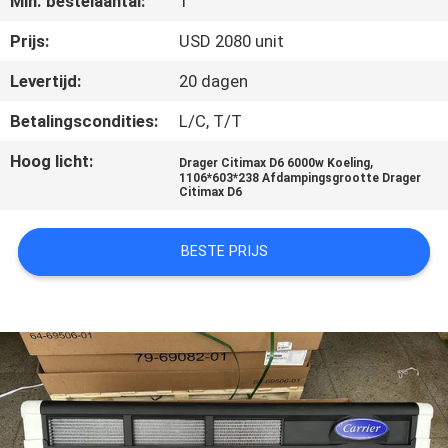
Min. bestelaantal:
1
NEEM
CONTACT
Prijs:
USD 2080 unit
MET
Levertijd:
20 dagen
ONS
Betalingscondities:
L/C, T/T
OP
Hoog licht:
,
Drager Citimax D6 6000w Koeling
1106*603*238 Afdampingsgrootte Drager
Citimax D6
NIEUWS
BESTE PRIJS
GEVALLEN
SITEMAP
PRIVACYBELEID