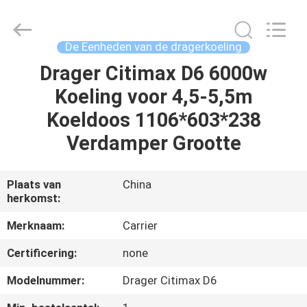
YANGTZE
MOTORS
INDUSTRY
CO.,
LIMITED.
De Eenheden van de dragerkoeling
All
Rights
Reserved.
Drager Citimax D6 6000w
THUIS
Koeling voor 4,5-5,5m
PRODUCTEN
Koeldoos 1106*603*238
Verdamper Grootte
OVER
ONS
Plaats van
China
herkomst:
FABRIEKSTOCHT
Merknaam:
Carrier
Certificering:
none
KWALITEITSCONTROLE
Modelnummer:
Drager Citimax D6