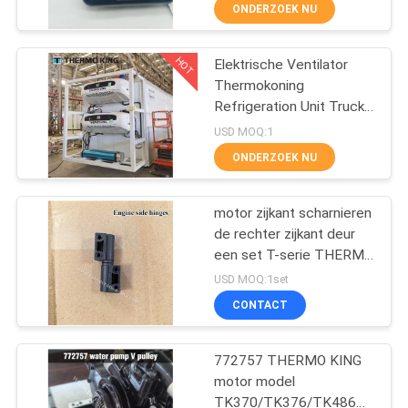
SR2 SR3 SR4
NEEM
ONDERZOEK NU
CONTACT
HOT
Elektrische Ventilator
MET
60
Thermokoning
ONS
Refrigeration Unit Truck
De Eenheden van de
OP
t-1080e t-1280e
USD MOQ:1
dragerkoeling
ONDERZOEK NU
NIEUWS
motor zijkant scharnieren
de rechter zijkant deur
GEVALLEN
een set T-serie THERMO
339
KING koelinstallatie T-
USD MOQ:1set
600 800 1000 680Pro
SITEMAP
CONTACT
880Pro T-1080Pro
thermokoningsdelen
PRIVACYBELEID
772757 THERMO KING
motor model
TK370/TK376/TK486