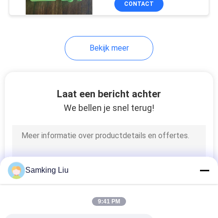
CONTACT
5
De kleine Eenheden
van de
Bekijk meer
Vrachtwagenkoeling
Laat een bericht achter
We bellen je snel terug!
9
Gekoelde
Opslagcontainers
Samking Liu
9:41 PM