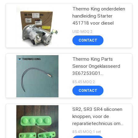
Thermo King onderdelen
13
handleiding Starter
De semi Eenheden
451718 voor diesel
USD MOQ:2
van de
CONTACT
Aanhangwagenkoeling
Thermo King Parts
Sensor Ongeklasseerd
3E67253G01
8
10K,SP/SLXi/SLXe
85.45 MOQ:2
Dak Opgezette
CONTACT
Koelingseenheid
SR2, SR3 SR4 siliconen
knoppen, voor de
reparatietechnicus om
de SR2, SR3 controller te
85.45 MOQ:1 set
repareren