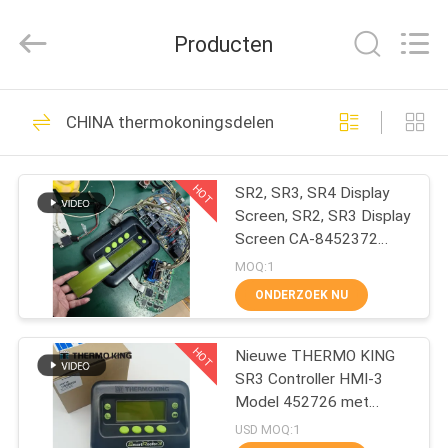
YANGTZE
MOTORS
INDUSTRY
Producten
CO.,
LIMITED.
All
Rights
Reserved.
THUIS
113
CHINA thermokoningsdelen
Thermokoning
PRODUCTEN
Refrigeration Units
HOT
SR2, SR3, SR4 Display
Screen, SR2, SR3 Display
OVER
Screen CA-8452372
ONS
Groen Display Type LCD
MOQ:1
Screen voor THERMO
ONDERZOEK NU
KING SB210 SB230 HMI
21
FABRIEKSTOCHT
Aftermarket Spare Parts
Thermokoning Van
HOT
Nieuwe THERMO KING
SR3 Controller HMI-3
KWALITEITSCONTROLE
Refrigeration Units
Model 452726 met
reparatiediensten voor
USD MOQ:1