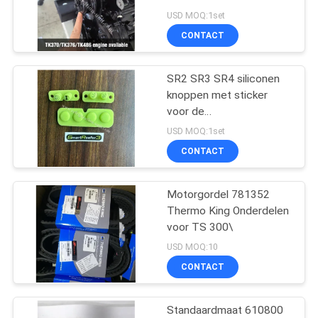
waterpomp V poelie
USD MOQ:1set
alternatieve onderdelen
CONTACT
104
De Delen van de
SR2 SR3 SR4 siliconen
knoppen met sticker
dragerkoeling
voor de
reparatietechnicus om
USD MOQ:1set
de SR2, SR3 controller te
CONTACT
repareren THREMO KING
SB 210 SB 230
Motorgordel 781352
2
Thermo King Onderdelen
Thermokoning
voor TS 300\
USD MOQ:10
Refrigerated Truck
CONTACT
Standaardmaat 610800