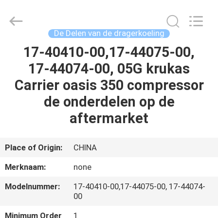
YANGTZE
MOTORS
INDUSTRY
CO.,
LIMITED.
De Delen van de dragerkoeling
All
Rights
Reserved.
17-40410-00,17-44075-00,
THUIS
17-44074-00, 05G krukas
PRODUCTEN
Carrier oasis 350 compressor
de onderdelen op de
OVER
aftermarket
ONS
Place of Origin:
CHINA
FABRIEKSTOCHT
Merknaam:
none
Modelnummer:
17-40410-00,17-44075-00, 17-44074-
KWALITEITSCONTROLE
00
Minimum Order
1