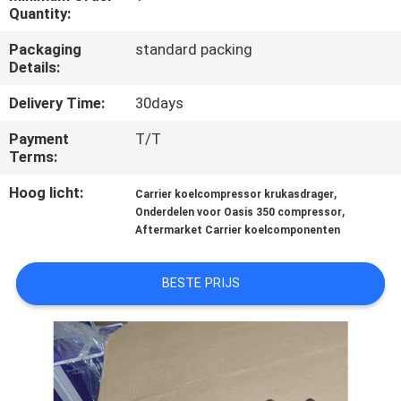
NEEM
Quantity:
CONTACT
Packaging
standard packing
MET
Details:
ONS
Delivery Time:
30days
OP
Payment
T/T
Terms:
NIEUWS
Hoog licht:
,
Carrier koelcompressor krukasdrager
,
Onderdelen voor Oasis 350 compressor
Aftermarket Carrier koelcomponenten
GEVALLEN
BESTE PRIJS
SITEMAP
PRIVACYBELEID