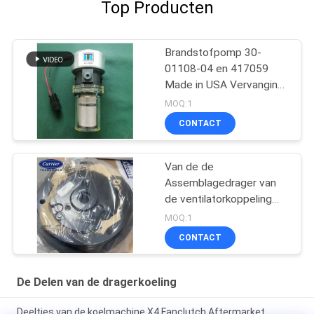
Top Producten
Brandstofpomp 30-
01108-04 en 417059
Made in USA Vervanging
van 30-66840-00
MOQ:1
CONTACT
Van de de
Assemblagedrager van
de ventilatorkoppeling
Delen 50-01173-03/50-
MOQ:1
01176-00
CONTACT
De Delen van de dragerkoeling
Deeltjes van de koelmachine X4 Fanclutch Aftermarket