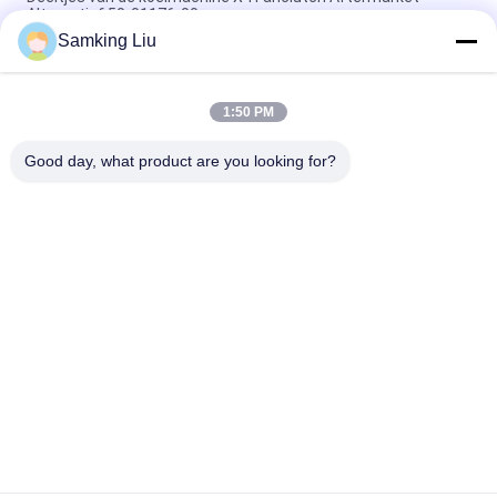
Alternatief 50-01176-00
Samking Liu
50-01171-21 Clutch voor drager Transicold Supra 1250 1150
1050 950U 950MT 950 922 1150MT 944 1250MT
1:50 PM
50-01165-20 Clutch Repair Kit voor drager S750/OASIS250
Supra 550 tot 1250 ASIN B0CQW61RS5
Good day, what product are you looking for?
populaire categorieën
Alle
Thermokoning 
Thermokoning Van 
Refrigeration Units
Refrigeration Units
De Eenheden Van De 
Thermokoningsdelen
Dragerkoeling
De Delen Van De 
Thermokoning 
Dragerkoeling
Refrigerated Truck
Thermokoning T 
Isuzu Refrigerated 
Series
Truck