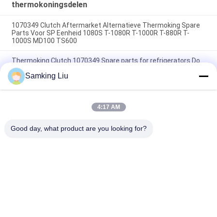
thermokoningsdelen
1070349 Clutch Aftermarket Alternatieve Thermoking Spare
Parts Voor SP Eenheid 1080S T-1080R T-1000R T-880R T-
1000S MD100 TS600
Thermoking Clutch 1070349 Spare parts for refrigerators Do
For SP Unit T-1080S T-1080R T-1000R T-880R T-1000S MD100
Samking Liu
TS600
T-600M/T-600R/680Pro,T-800M/T-800R/880Pro gebruiken
dezelfde hoes, T-1000M/T-1000R/T-1080Pro gebruiken
4:17 AM
dezelfde hoes leveren we de hele set van THERMO KING
eenheden hoes
Good day, what product are you looking for?
populaire categorieën
Alle
Thermokoning 
Thermokoning Van 
Refrigeration Units
Refrigeration Units
De Eenheden Van De 
Thermokoningsdelen
Dragerkoeling