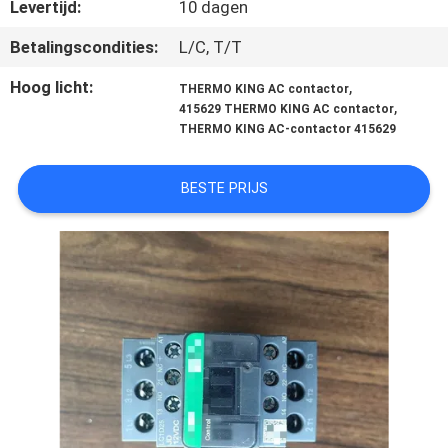
NEEM
Levertijd:
10 dagen
CONTACT
Betalingscondities:
L/C, T/T
MET
Hoog licht:
,
THERMO KING AC contactor
ONS
,
415629 THERMO KING AC contactor
THERMO KING AC-contactor 415629
OP
BESTE PRIJS
NIEUWS
GEVALLEN
SITEMAP
PRIVACYBELEID