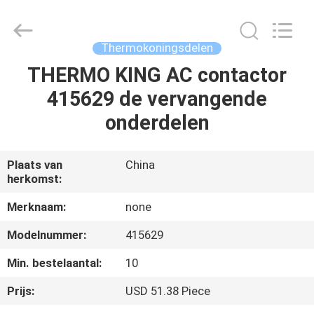
YANGTZE
MOTORS
INDUSTRY
CO.,
LIMITED.
Thermokoningsdelen
All
Rights
Reserved.
THERMO KING AC contactor
THUIS
415629 de vervangende
PRODUCTEN
onderdelen
OVER
Plaats van
China
herkomst:
ONS
Merknaam:
none
FABRIEKSTOCHT
Modelnummer:
415629
Min. bestelaantal:
10
KWALITEITSCONTROLE
Prijs:
USD 51.38 Piece