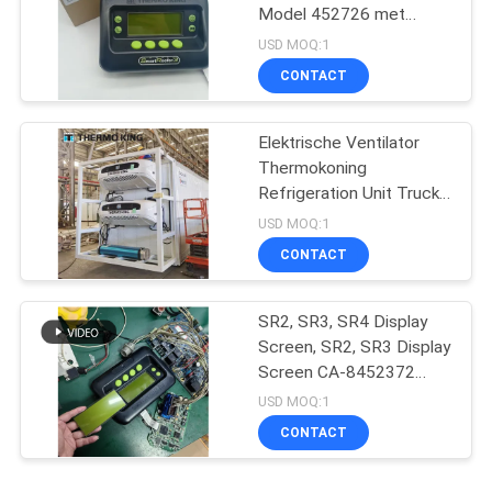
Model 452726 met
reparatiediensten voor
USD MOQ:1
SR2 SR3 SR4
CONTACT
Elektrische Ventilator
Thermokoning
Refrigeration Unit Truck
t-1080e t-1280e
USD MOQ:1
CONTACT
SR2, SR3, SR4 Display
Screen, SR2, SR3 Display
Screen CA-8452372
Groen Display Type LCD
USD MOQ:1
Screen voor THERMO
CONTACT
KING SB210 SB230 HMI
Aftermarket Spare Parts