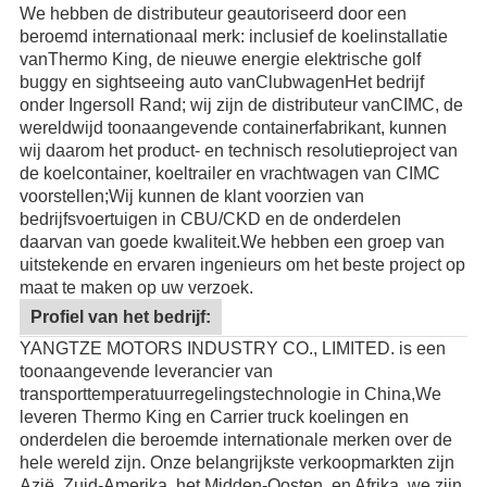
We hebben de distributeur geautoriseerd door een
beroemd internationaal merk: inclusief de koelinstallatie
van
Thermo King
, de nieuwe energie elektrische golf
buggy en sightseeing auto van
Clubwagen
Het bedrijf
onder Ingersoll Rand; wij zijn de distributeur van
CIMC
, de
wereldwijd toonaangevende containerfabrikant, kunnen
wij daarom het product- en technisch resolutieproject van
de koelcontainer, koeltrailer en vrachtwagen van CIMC
voorstellen;Wij kunnen de klant voorzien van
bedrijfsvoertuigen in CBU/CKD en de onderdelen
daarvan van goede kwaliteit.
We hebben een groep van
uitstekende en ervaren ingenieurs om het beste project op
maat te maken op uw verzoek.
Profiel van het bedrijf:
YANGTZE MOTORS INDUSTRY CO., LIMITED. is een
toonaangevende leverancier van
transporttemperatuurregelingstechnologie in China,We
leveren Thermo King en Carrier truck koelingen en
onderdelen die beroemde internationale merken over de
hele wereld zijn. Onze belangrijkste verkoopmarkten zijn
Azië, Zuid-Amerika, het Midden-Oosten, en Afrika. we zijn