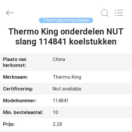
YANGTZE
MOTORS
INDUSTRY
CO.,
LIMITED.
Thermokoningsdelen
All
Rights
Reserved.
Thermo King onderdelen NUT
THUIS
slang 114841 koelstukken
PRODUCTEN
Plaats van
China
herkomst:
OVER
ONS
Merknaam:
Thermo King
Certificering:
Not available
FABRIEKSTOCHT
Modelnummer:
114841
Min. bestelaantal:
10
KWALITEITSCONTROLE
Prijs:
2.28