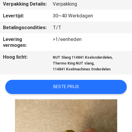
NEEM
Verpakking Details:
Verpakking
CONTACT
Levertijd:
30~40 Werkdagen
MET
Betalingscondities:
T/T
ONS
Levering
>1/eenheden
OP
vermogen:
Hoog licht:
,
NUT Slang 114841 Koelonderdelen
NIEUWS
,
Thermo King NUT slang
114841 Koelmachines Onderdelen
GEVALLEN
BESTE PRIJS
SITEMAP
PRIVACYBELEID