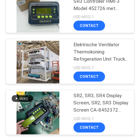
SR3 Controller HMI-3
Model 452726 met
reparatiediensten voor
USD MOQ:1
SR2 SR3 SR4
CONTACT
Elektrische Ventilator
Thermokoning
Refrigeration Unit Truck
t-1080e t-1280e
USD MOQ:1
CONTACT
SR2, SR3, SR4 Display
Screen, SR2, SR3 Display
Screen CA-8452372
Groen Display Type LCD
USD MOQ:1
Screen voor THERMO
CONTACT
KING SB210 SB230 HMI
Aftermarket Spare Parts