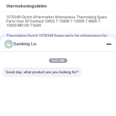
thermokoningsdelen
1070349 Clutch Aftermarket Alternatieve Thermoking Spare
Parts Voor SP Eenheid 1080S T-1080R T-1000R T-880R T-
1000S MD100 TS600
Thermoking Clutch 1070349 Spare parts for refrigerators Do
For SP Unit T-1080S T-1080R T-1000R T-880R T-1000S MD100
Samking Liu
TS600
T-600M/T-600R/680Pro,T-800M/T-800R/880Pro gebruiken
dezelfde hoes, T-1000M/T-1000R/T-1080Pro gebruiken
5:47 AM
dezelfde hoes leveren we de hele set van THERMO KING
eenheden hoes
Good day, what product are you looking for?
populaire categorieën
Alle
Thermokoning 
Thermokoning Van 
Refrigeration Units
Refrigeration Units
De Eenheden Van De 
Thermokoningsdelen