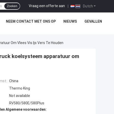
Vraag een offerte aan
|
Dutch
Zoeken
NEEM CONTACT MET ONS OP
NIEUWS
GEVALLEN
atuur Om Vlees Vis Ijs Vers Te Houden
truck koelsysteem apparatuur om
mst:
China
Thermo King
Not available
RV580/580E/580Plus
den Algemene voorwaarden: