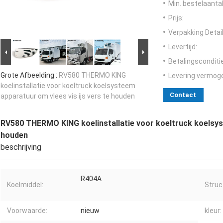
Min. bestelaantal
Prijs:
Verpakking Detail
Levertijd:
Betalingsconditi
Grote Afbeelding :
RV580 THERMO KING
Levering vermog
koelinstallatie voor koeltruck koelsysteem
Contact
apparatuur om vlees vis ijs vers te houden
RV580 THERMO KING koelinstallatie voor koeltruck koelsyst
houden
beschrijving
R404A
Koelmiddel:
Struc
Voorwaarde:
nieuw
kleur: