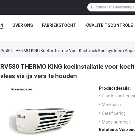
EN
OVER ONS
FABRIEKSTOCHT
KWALITEITSCONTROLE
RV580 THERMO KING Koelinstallatie Voor Koeltruck Koelsysteem Appar
RV580 THERMO KING koelinstallatie voor koel
vlees vis ijs vers te houden
Productdetails:
Plaats van herko
Merknaam:
Certificering:
Modelnummer:
Betalen & Verzen