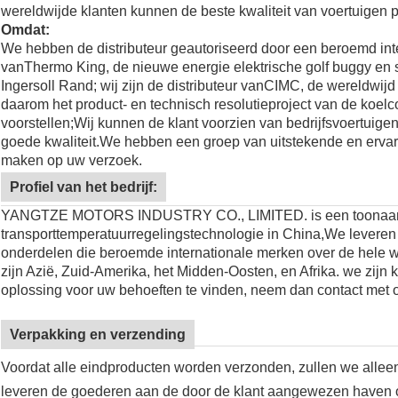
wereldwijde klanten kunnen de beste kwaliteit van voertuigen 
Omdat:
We hebben de distributeur geautoriseerd door een beroemd inter
van
Thermo King
, de nieuwe energie elektrische golf buggy en 
Ingersoll Rand; wij zijn de distributeur van
CIMC
, de wereldwijd
daarom het product- en technisch resolutieproject van de koelc
voorstellen;Wij kunnen de klant voorzien van bedrijfsvoertui
goede kwaliteit.
We hebben een groep van uitstekende en ervare
maken op uw verzoek.
Profiel van het bedrijf:
YANGTZE MOTORS INDUSTRY CO., LIMITED. is een toonaang
transporttemperatuurregelingstechnologie in China,We leveren
onderdelen die beroemde internationale merken over de hele w
zijn Azië, Zuid-Amerika, het Midden-Oosten, en Afrika. we zijn k
oplossing voor uw behoeften te vinden, neem dan contact met o
Verpakking en verzending
Voordat alle eindproducten worden verzonden, zullen we allee
leveren de goederen aan de door de klant aangewezen haven of