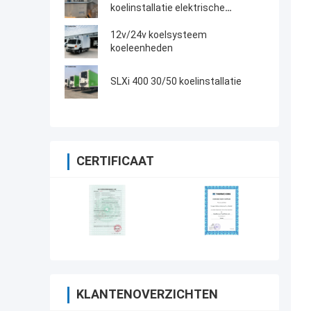
koelinstallatie elektrische
ventilator met dieselmotor met
elektrische standby gemaakt in
12v/24v koelsysteem
China
koeleenheden
SLXi 400 30/50 koelinstallatie
CERTIFICAAT
KLANTENOVERZICHTEN