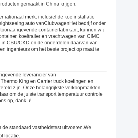
producten gemaakt in China krijgen.
nationaal merk: inclusief de koelinstallatie
sightseeing auto van
Clubwagen
Het bedrijf onder
 toonaangevende containerfabrikant, kunnen wij
ontainer, koeltrailer en vrachtwagen van CIMC
gen in CBU/CKD en de onderdelen daarvan van
n ingenieurs om het beste project op maat te
evende leverancier van
 Thermo King en Carrier truck koelingen en
ereld zijn. Onze belangrijkste verkoopmarkten
laar om de juiste transport temperatuur controle
ns op, dank u!
n de standaard vastheidstest uitvoeren.We
 locatie.