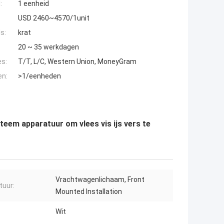
:
1 eenheid
USD 2460~4570/1unit
s:
krat
20 ~ 35 werkdagen
es:
T/T, L/C, Western Union, MoneyGram
en:
>1/eenheden
eem apparatuur om vlees vis ijs vers te
Vrachtwagenlichaam, Front
tuur:
Mounted Installation
Wit