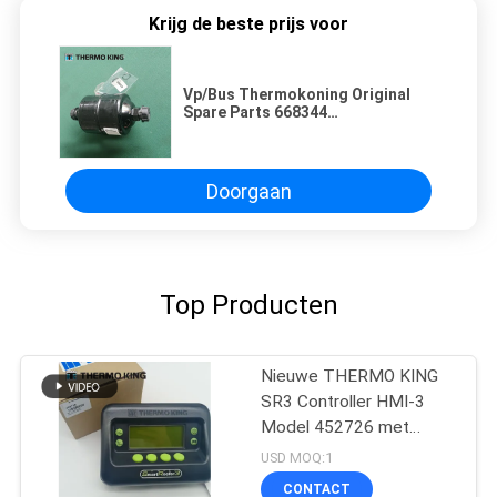
Krijg de beste prijs voor
Vp/Bus Thermokoning Original
Spare Parts 668344
Dehydratatietoestel
Doorgaan
Top Producten
Nieuwe THERMO KING
SR3 Controller HMI-3
Model 452726 met
reparatiediensten voor
USD MOQ:1
SR2 SR3 SR4
CONTACT