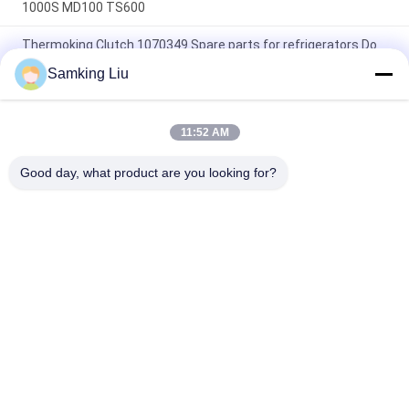
1000S MD100 TS600
Thermoking Clutch 1070349 Spare parts for refrigerators Do
For SP Unit T-1080S T-1080R T-1000R T-880R T-1000S MD100
Samking Liu
TS600
T-600M/T-600R/680Pro,T-800M/T-800R/880Pro gebruiken
dezelfde hoes, T-1000M/T-1000R/T-1080Pro gebruiken
11:52 AM
dezelfde hoes leveren we de hele set van THERMO KING
eenheden hoes
Good day, what product are you looking for?
populaire categorieën
Alle
Thermokoning 
Thermokoning Van 
Refrigeration Units
Refrigeration Units
De Eenheden Van De 
Thermokoningsdelen
Dragerkoeling
De Delen Van De 
Thermokoning 
Dragerkoeling
Refrigerated Truck