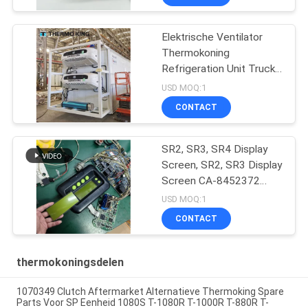
Elektrische Ventilator
Thermokoning
Refrigeration Unit Truck
t-1080e t-1280e
USD MOQ:1
CONTACT
SR2, SR3, SR4 Display
Screen, SR2, SR3 Display
Screen CA-8452372
Groen Display Type LCD
USD MOQ:1
Screen voor THERMO
CONTACT
KING SB210 SB230 HMI
Aftermarket Spare Parts
thermokoningsdelen
1070349 Clutch Aftermarket Alternatieve Thermoking Spare
Parts Voor SP Eenheid 1080S T-1080R T-1000R T-880R T-