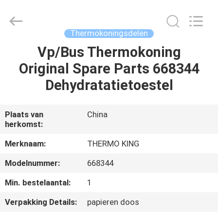
YANGTZE
MOTORS
INDUSTRY
CO.,
LIMITED.
Thermokoningsdelen
All
Rights
Reserved.
Vp/Bus Thermokoning
THUIS
Original Spare Parts 668344
PRODUCTEN
Dehydratatietoestel
OVER
Plaats van
China
herkomst:
ONS
Merknaam:
THERMO KING
FABRIEKSTOCHT
Modelnummer:
668344
Min. bestelaantal:
1
KWALITEITSCONTROLE
Verpakking Details:
papieren doos