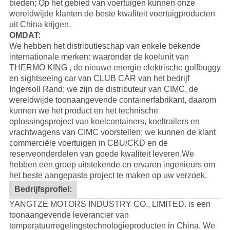
bieden; Op het gebied van voertuigen kunnen onze
wereldwijde klanten de beste kwaliteit voertuigproducten
uit China krijgen.
OMDAT:
We hebben het distributieschap van enkele bekende
internationale merken: waaronder de koelunit van
THERMO KING
, de nieuwe energie elektrische golfbuggy
en sightseeing car van
CLUB CAR
van het bedrijf
Ingersoll Rand; we zijn de distributeur van
CIMC
, de
wereldwijde toonaangevende containerfabrikant, daarom
kunnen we het product en het technische
oplossingsproject van koelcontainers, koeltrailers en
vrachtwagens van CIMC voorstellen; we kunnen de klant
commerciële voertuigen in CBU/CKD en de
reserveonderdelen van goede kwaliteit leveren.
We
hebben een groep uitstekende en ervaren ingenieurs om
het beste aangepaste project te maken op uw verzoek.
Bedrijfsprofiel:
YANGTZE MOTORS INDUSTRY CO., LIMITED. is een
toonaangevende leverancier van
temperatuurregelingstechnologieproducten in China. We