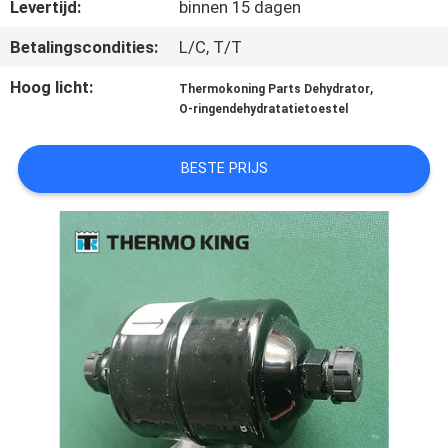
NEEM
Levertijd:
binnen 15 dagen
CONTACT
Betalingscondities:
L/C, T/T
MET
Hoog licht:
,
Thermokoning Parts Dehydrator
ONS
O-ringendehydratatietoestel
OP
BESTE PRIJS
NIEUWS
GEVALLEN
SITEMAP
PRIVACYBELEID