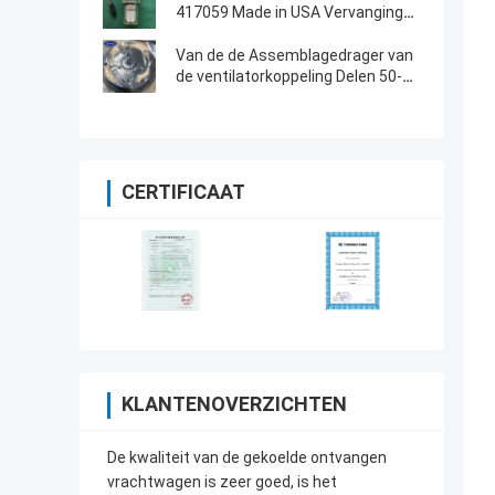
417059 Made in USA Vervanging
van 30-66840-00
Van de de Assemblagedrager van
de ventilatorkoppeling Delen 50-
01173-03/50-01176-00
CERTIFICAAT
KLANTENOVERZICHTEN
De kwaliteit van de gekoelde ontvangen
vrachtwagen is zeer goed, is het