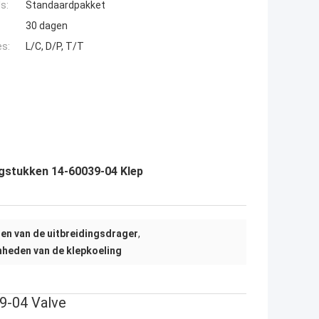
s:
Standaardpakket
30 dagen
es:
L/C, D/P, T/T
ngstukken 14-60039-04 Klep
en van de uitbreidingsdrager
,
nheden van de klepkoeling
9-04 Valve