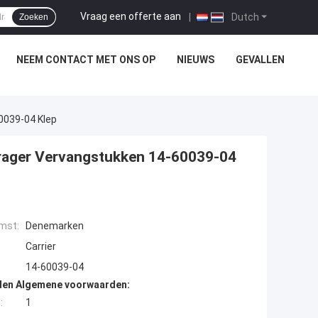
Vraag een offerte aan
|
Dutch
Zoeken
NEEM CONTACT MET ONS OP
NIEUWS
GEVALLEN
0039-04 Klep
drager Vervangstukken 14-60039-04
mst:
Denemarken
Carrier
14-60039-04
den Algemene voorwaarden:
:
1