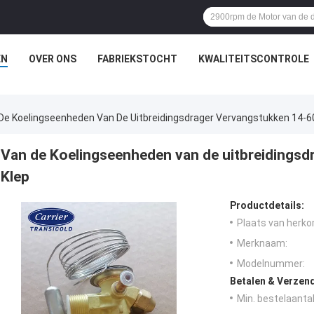
EN
OVER ONS
FABRIEKSTOCHT
KWALITEITSCONTROLE
De Koelingseenheden Van De Uitbreidingsdrager Vervangstukken 14-6
Van de Koelingseenheden van de uitbreidings
Klep
Productdetails:
Plaats van herko
Merknaam:
Modelnummer:
Betalen & Verzen
Min. bestelaantal