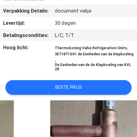
NEEM
Verpakking Details:
document vakje
CONTACT
MET
Levertijd:
30 dagen
ONS
Betalingscondities:
L/C, T/T
OP
Hoog licht:
,
Thermokoning Valve Refrigeration Units
3E71871G01 de Eenheden van de klepkoeling
,
NIEUWS
De Eenheden van de de Klepkoeling van KVL
28
GEVALLEN
BESTE PRIJS
SITEMAP
PRIVACYBELEID