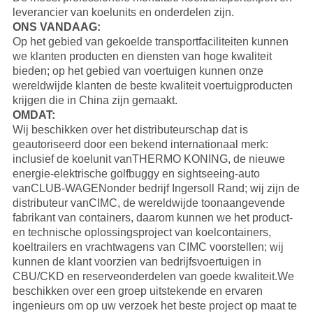
leverancier van koelunits en onderdelen zijn.
ONS VANDAAG:
Op het gebied van gekoelde transportfaciliteiten kunnen
we klanten producten en diensten van hoge kwaliteit
bieden; op het gebied van voertuigen kunnen onze
wereldwijde klanten de beste kwaliteit voertuigproducten
krijgen die in China zijn gemaakt.
OMDAT:
Wij beschikken over het distributeurschap dat is
geautoriseerd door een bekend internationaal merk:
inclusief de koelunit van
THERMO KONING
, de nieuwe
energie-elektrische golfbuggy en sightseeing-auto
van
CLUB-WAGEN
onder bedrijf Ingersoll Rand; wij zijn de
distributeur van
CIMC
, de wereldwijde toonaangevende
fabrikant van containers, daarom kunnen we het product-
en technische oplossingsproject van koelcontainers,
koeltrailers en vrachtwagens van CIMC voorstellen; wij
kunnen de klant voorzien van bedrijfsvoertuigen in
CBU/CKD en reserveonderdelen van goede kwaliteit.
We
beschikken over een groep uitstekende en ervaren
ingenieurs om op uw verzoek het beste project op maat te