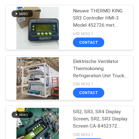
Nieuwe THERMO KING
SR3 Controller HMI-3
Model 452726 met
reparatiediensten voor
USD MOQ:1
SR2 SR3 SR4
CONTACT
Elektrische Ventilator
Thermokoning
Refrigeration Unit Truck
t-1080e t-1280e
USD MOQ:1
CONTACT
SR2, SR3, SR4 Display
Screen, SR2, SR3 Display
Screen CA-8452372
Groen Display Type LCD
USD MOQ:1