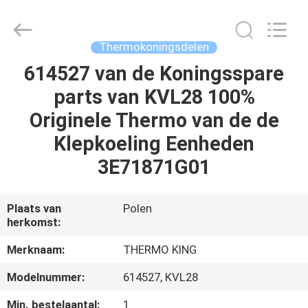
YANGTZE
MOTORS
INDUSTRY
CO.,
LIMITED.
Thermokoningsdelen
All
Rights
Reserved.
614527 van de Koningsspare
THUIS
parts van KVL28 100%
PRODUCTEN
Originele Thermo van de de
Klepkoeling Eenheden
OVER
3E71871G01
ONS
Plaats van
Polen
herkomst:
FABRIEKSTOCHT
Merknaam:
THERMO KING
KWALITEITSCONTROLE
Modelnummer:
614527, KVL28
Min. bestelaantal:
1