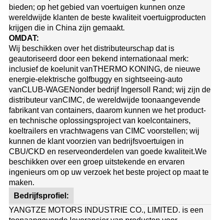
bieden; op het gebied van voertuigen kunnen onze
wereldwijde klanten de beste kwaliteit voertuigproducten
krijgen die in China zijn gemaakt.
OMDAT:
Wij beschikken over het distributeurschap dat is
geautoriseerd door een bekend internationaal merk:
inclusief de koelunit van
THERMO KONING
, de nieuwe
energie-elektrische golfbuggy en sightseeing-auto
van
CLUB-WAGEN
onder bedrijf Ingersoll Rand; wij zijn de
distributeur van
CIMC
, de wereldwijde toonaangevende
fabrikant van containers, daarom kunnen we het product-
en technische oplossingsproject van koelcontainers,
koeltrailers en vrachtwagens van CIMC voorstellen; wij
kunnen de klant voorzien van bedrijfsvoertuigen in
CBU/CKD en reserveonderdelen van goede kwaliteit.
We
beschikken over een groep uitstekende en ervaren
ingenieurs om op uw verzoek het beste project op maat te
maken.
Bedrijfsprofiel:
YANGTZE MOTORS INDUSTRIE CO., LIMITED. is een