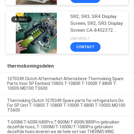
SR2, SR3, SR4 Display
Screen, SR2, SR3 Display
Screen CA-8452372
Groen Display Type LCD
USD MOQ:1
Screen voor THERMO
CONTACT
KING SB210 SB230 HMI
Aftermarket Spare Parts
thermokoningsdelen
1070349 Clutch Aftermarket Alternatieve Thermoking Spare
Parts Voor SP Eenheid 1080S T-1080R T-1000R T-880R T-
1000S MD100 TS600
Thermoking Clutch 1070349 Spare parts for refrigerators Do
For SP Unit T-1080S T-1080R T-1000R T-880R T-1000S MD100
TS600
T-600M/T-600R/680Pro,T-800M/T-800R/880Pro gebruiken
dezelfde hoes, T-1000M/T-1000R/T-1080Pro gebruiken
dezelfde hoes leveren we de hele set van THERMO KING