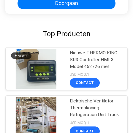
Doorgaan
Top Producten
Nieuwe THERMO KING
SR3 Controller HMI-3
Model 452726 met
reparatiediensten voor
USD MOQ:1
SR2 SR3 SR4
CONTACT
Elektrische Ventilator
Thermokoning
Refrigeration Unit Truck
t-1080e t-1280e
USD MOQ:1
CONTACT