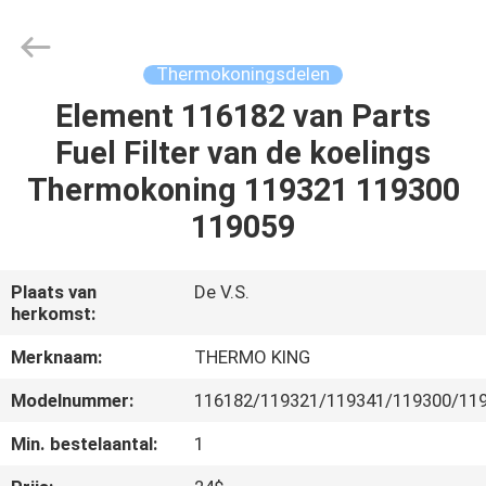
YANGTZE
MOTORS
INDUSTRY
CO.,
LIMITED.
Thermokoningsdelen
All
Rights
Reserved.
Element 116182 van Parts
THUIS
Fuel Filter van de koelings
PRODUCTEN
Thermokoning 119321 119300
119059
OVER
ONS
Plaats van
De V.S.
herkomst:
FABRIEKSTOCHT
Merknaam:
THERMO KING
Modelnummer:
116182/119321/119341/119300/11
KWALITEITSCONTROLE
Min. bestelaantal:
1