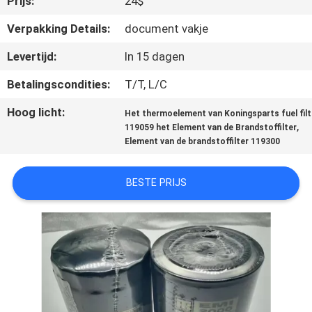
Prijs:
24$
NEEM
CONTACT
Verpakking Details:
document vakje
MET
Levertijd:
In 15 dagen
ONS
Betalingscondities:
T/T, L/C
OP
Hoog licht:
Het thermoelement van Koningsparts fuel filt
,
119059 het Element van de Brandstoffilter
NIEUWS
Element van de brandstoffilter 119300
BESTE PRIJS
GEVALLEN
SITEMAP
PRIVACYBELEID