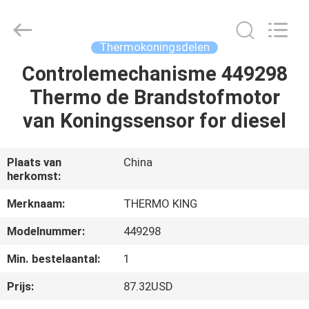
YANGTZE
MOTORS
INDUSTRY
CO.,
LIMITED.
Thermokoningsdelen
All
Rights
Reserved.
Controlemechanisme 449298
THUIS
Thermo de Brandstofmotor
PRODUCTEN
van Koningssensor for diesel
OVER
Plaats van
China
herkomst:
ONS
Merknaam:
THERMO KING
FABRIEKSTOCHT
Modelnummer:
449298
Min. bestelaantal:
1
KWALITEITSCONTROLE
Prijs:
87.32USD