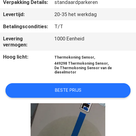
NEEM
Verpakking Details:
standaardparkeren
CONTACT
Levertijd:
20-35 het werkdag
MET
Betalingscondities:
T/T
ONS
Levering
1000 Eenheid
OP
vermogen:
Hoog licht:
,
Thermokoning Sensor
NIEUWS
,
449298 Thermokoning Sensor
De Thermokoning Sensor van de
dieselmotor
GEVALLEN
BESTE PRIJS
SITEMAP
PRIVACYBELEID