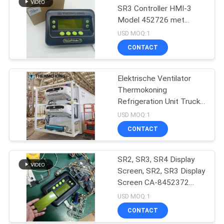
SR3 Controller HMI-3
Model 452726 met
reparatiediensten voor
USD MOQ:1
SR2 SR3 SR4
CONTACT
Elektrische Ventilator
Thermokoning
Refrigeration Unit Truck
t-1080e t-1280e
USD MOQ:1
CONTACT
SR2, SR3, SR4 Display
Screen, SR2, SR3 Display
Screen CA-8452372
Groen Display Type LCD
USD MOQ:1
Screen voor THERMO
CONTACT
KING SB210 SB230 HMI