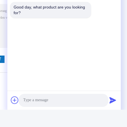
Good day, what product are you looking 
for?
(
0
/ 3000)
12-00649-51
12-00786-51