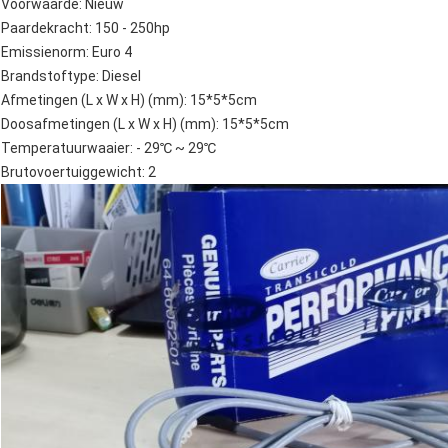
Voorwaarde: Nieuw
Paardekracht: 150 - 250hp
Emissienorm: Euro 4
Brandstoftype: Diesel
Afmetingen (L x W x H) (mm): 15*5*5cm
Doosafmetingen (L x W x H) (mm): 15*5*5cm
Temperatuurwaaier: - 29℃ ~ 29℃
Brutovoertuiggewicht: 2