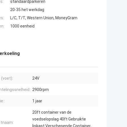
s:
standaardparkeren
20-35 het werkdag
es:
L/C, T/T, Western Union, MoneyGram
en:
1000 eenheid
erkoeling
 (voet):
24V
elingssnelheid::
2900rpm
e::
1 jaar
20ft container van de
voedselopslag 40ft Gebruikte
ctnaam:
Ijskast Verschepende Container,