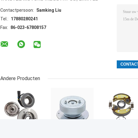
Contactpersoon:
Samking Liu
Tel.:
17880280241
Fax:
86-023-67808157
Andere Producten
Deeltjes van de
50-01171-21
50-01165-20