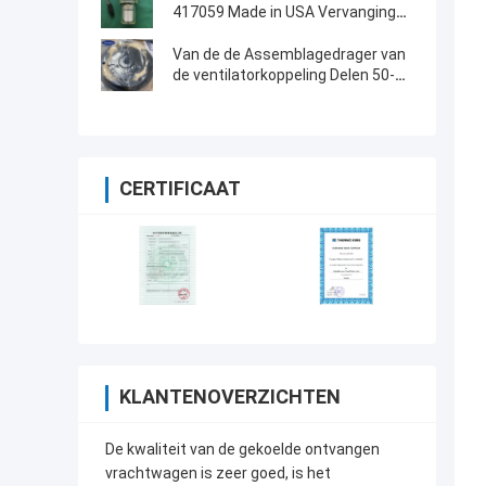
417059 Made in USA Vervanging
van 30-66840-00
Van de de Assemblagedrager van
de ventilatorkoppeling Delen 50-
01173-03/50-01176-00
CERTIFICAAT
KLANTENOVERZICHTEN
De kwaliteit van de gekoelde ontvangen
vrachtwagen is zeer goed, is het