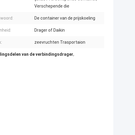
Verschepende die
lwoord:
De container van de prijskoeling
nheid:
Drager of Daikin
k:
zeevruchten Trasportaion
lingsdelen van de verbindingsdrager
,
r