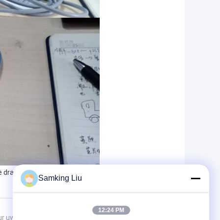
,
e dragerventilator
6.2A ventilatormotor voor Koeling
Samking Liu
12:24 PM
ur uw aanvraag naar ons