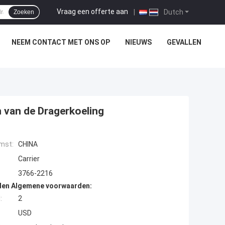
Vraag een offerte aan
|
Dutch
Zoeken
NEEM CONTACT MET ONS OP
NIEUWS
GEVALLEN
 van de Dragerkoeling
mst:
CHINA
Carrier
3766-2216
den Algemene voorwaarden:
:
2
USD