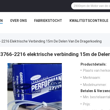
EN
OVER ONS
FABRIEKSTOCHT
KWALITEITSCONTROLE
-2216 Elektrische Verbinding 15m De Delen Van De Dragerkoeling
3766-2216 elektrische verbinding 15m de Delen
Productdetails:
Plaats van herko
Merknaam:
Modelnummer:
Betalen & Verzen
Min. bestelaantal
Prijs: