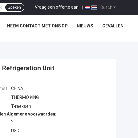
Vraag een offerte aan
|
Dutch
Zoeken
NEEM CONTACT MET ONS OP
NIEUWS
GEVALLEN
Refrigeration Unit
mst:
CHINA
THERMO KING
T-reeksen
den Algemene voorwaarden:
:
2
USD