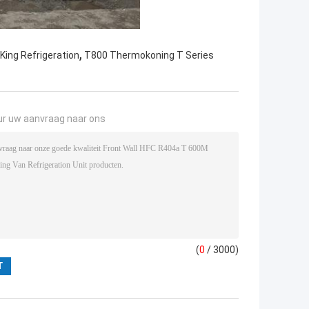
,
ing Refrigeration
T800 Thermokoning T Series
ur uw aanvraag naar ons
(
0
/ 3000)