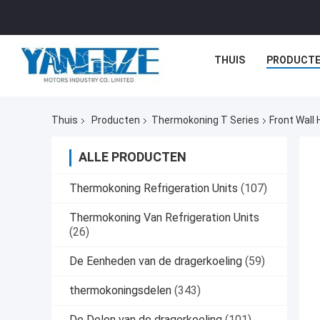
THUIS
PRODUCT
Thuis
Producten
Thermokoning T Series
Front Wall
ALLE PRODUCTEN
Thermokoning Refrigeration Units
(107)
Thermokoning Van Refrigeration Units
(26)
De Eenheden van de dragerkoeling
(59)
thermokoningsdelen
(343)
De Delen van de dragerkoeling
(101)