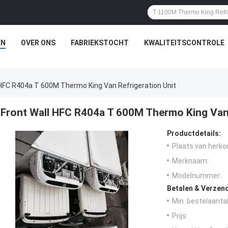
EN
OVER ONS
FABRIEKSTOCHT
KWALITEITSCONTROLE
 HFC R404a T 600M Thermo King Van Refrigeration Unit
Front Wall HFC R404a T 600M Thermo King Van 
Productdetails:
Plaats van herko
Merknaam:
Modelnummer:
Betalen & Verzen
Min. bestelaantal
Prijs: