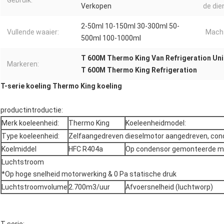
Gebruik:
Verkopen
de die
2-50ml 10-150ml 30-300ml 50-
Vullende waaier:
Mach
500ml 100-1000ml
T 600M Thermo King Van Refrigeration Uni
Markeren:
T 600M Thermo King Refrigeration
T-serie koeling Thermo King koeling
productintroductie:
Merk koeleenheid:
Thermo King
Koeleenheidmodel:
Type koeleenheid:
Zelfaangedreven dieselmotor aangedreven, co
Koelmiddel
HFC R404a
Op condensor gemonteerde m
Luchtstroom
*Op hoge snelheid motorwerking & 0 Pa statische druk
Luchtstroomvolume
2.700m3/uur
Afvoersnelheid (luchtworp)