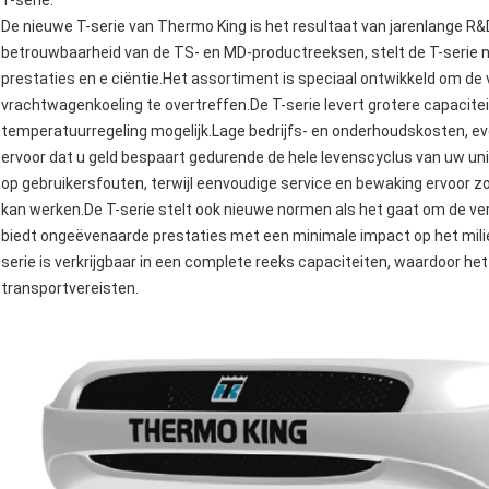
T-serie:
De nieuwe T-serie van Thermo King is het resultaat van jarenlange 
betrouwbaarheid van de TS- en MD-productreeksen, stelt de T-serie 
prestaties en e ciëntie.Het assortiment is speciaal ontwikkeld om de
vrachtwagenkoeling te overtreffen.De T-serie levert grotere capacit
temperatuurregeling mogelijk.Lage bedrijfs- en onderhoudskosten, e
ervoor dat u geld bespaart gedurende de hele levenscyclus van uw un
op gebruikersfouten, terwijl eenvoudige service en bewaking ervoor zorg
kan werken.De T-serie stelt ook nieuwe normen als het gaat om de ver
biedt ongeëvenaarde prestaties met een minimale impact op het milie
serie is verkrijgbaar in een complete reeks capaciteiten, waardoor het
transportvereisten.