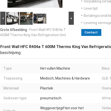
Verpakking Detail
Levertijd:
Betalingsconditi
Levering vermog
Grote Afbeelding :
Front Wall HFC R404a T
Contact
600M Thermo King Van Refrigeration Unit
Front Wall HFC R404a T 600M Thermo King Van Refrigerati
beschrijving
Type:
Het vullen Machine
Kleur:
Toepassing:
Medisch, Machines & Hardware
GLB-T
Materiaal:
Plastiek
Voorw
Gedreven type:
pneumatisch
Afmet
Weggevertjegiften voor het
Verle