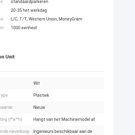
s:
standaardparkeren
20-35 het werkdag
es:
L/C, T/T, Western Union, MoneyGram
en:
1000 eenheid
on Unit
Wit
ype:
Plastiek
aarde:
Nieuw
ing (l*w*h):
Hangt van het Machinemodel af
ende naverkoop
Ingenieurs beschikbaar aan de