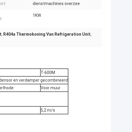
nst:
dienstmachines overzee
1KW
t:
t
,
R404a Thermokoning Van Refrigeration Unit
,
T-600M
ndensor en verdamper gecombineerd
ethode:
Voor muur
5,2 m/s