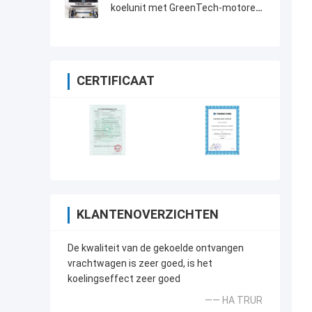
koelunit met GreenTech-motoren
met lage emissies en TSR-
controller
CERTIFICAAT
KLANTENOVERZICHTEN
De kwaliteit van de gekoelde ontvangen
vrachtwagen is zeer goed, is het
koelingseffect zeer goed
—— HA TRUR