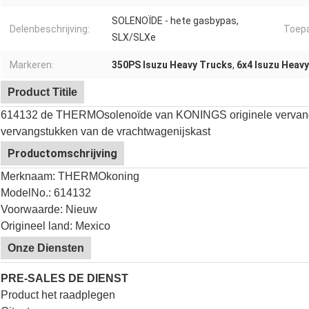
SOLENOÏDE - hete gasbypas,
Delenbeschrijving:
Toepa
SLX/SLXe
Markeren:
350PS Isuzu Heavy Trucks
,
6x4 Isuzu Heav
Product Titile
614132 de THERMOsolenoïde van KONINGS originele vervang
vervangstukken van de vrachtwagenijskast
Productomschrijving
Merknaam: THERMOkoning
ModelNo.:
614132
Voorwaarde: Nieuw
Origineel land: Mexico
Onze Diensten
PRE-SALES DE DIENST
Product het raadplegen