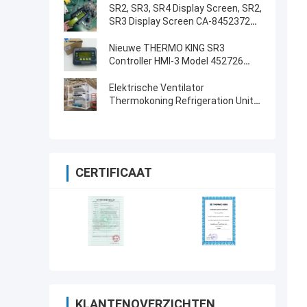
SR2, SR3, SR4 Display Screen, SR2,
SR3 Display Screen CA-8452372
Groen Display Type LCD Screen
voor THERMO KING SB210 SB230
Nieuwe THERMO KING SR3
HMI Aftermarket Spare Parts
Controller HMI-3 Model 452726
met reparatiediensten voor SR2
SR3 SR4
Elektrische Ventilator
Thermokoning Refrigeration Unit
Truck t-1080e t-1280e
CERTIFICAAT
KLANTENOVERZICHTEN