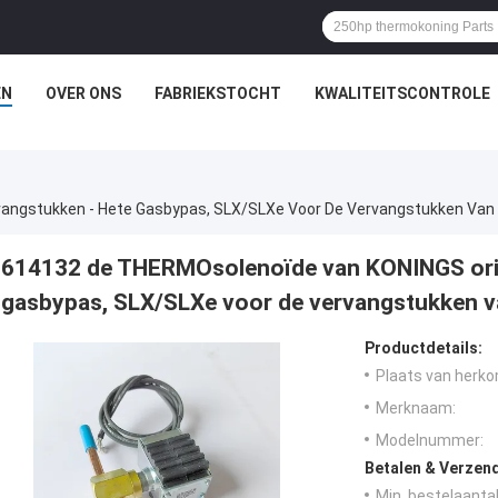
EN
OVER ONS
FABRIEKSTOCHT
KWALITEITSCONTROLE
angstukken - Hete Gasbypas, SLX/SLXe Voor De Vervangstukken Van
614132 de THERMOsolenoïde van KONINGS orig
gasbypas, SLX/SLXe voor de vervangstukken v
Productdetails:
Plaats van herko
Merknaam:
Modelnummer:
Betalen & Verzen
Min. bestelaantal