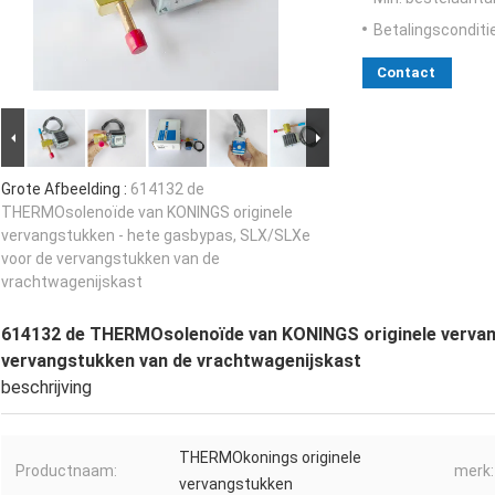
Betalingsconditi
Contact
Grote Afbeelding :
614132 de
THERMOsolenoïde van KONINGS originele
vervangstukken - hete gasbypas, SLX/SLXe
voor de vervangstukken van de
vrachtwagenijskast
614132 de THERMOsolenoïde van KONINGS originele vervan
vervangstukken van de vrachtwagenijskast
beschrijving
THERMOkonings originele
Productnaam:
merk:
vervangstukken