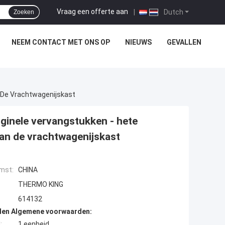
Vraag een offerte aan
|
Dutch
Zoeken
NEEM CONTACT MET ONS OP
NIEUWS
GEVALLEN
 De Vrachtwagenijskast
inele vervangstukken - hete
an de vrachtwagenijskast
mst:
CHINA
THERMO KING
614132
den Algemene voorwaarden:
:
1 eenheid