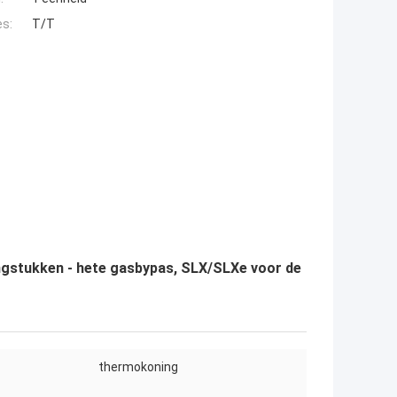
es:
T/T
gstukken - hete gasbypas, SLX/SLXe voor de
thermokoning