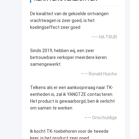
De kwaliteit van de gekoelde ontvangen
vrachtwagen is zeer goed, is het
koelingseffect zeer goed
—— HA TRUR
Sinds 2019, hebben wij, een zeer
betrouwbare verkoper meerdere keren
samengewerkt
—— Ronald Huicho
Telkens als er een aankoopvraag naar TK-
eenheden is, zal ik YANGTZE contacteren.
Het product is gewaarborgd, ben ik verlicht
om samen te werken
—— Onschuldige
Ik kocht TK-toebehoren voor de tweede
keer, is het product zeer goed