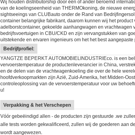
Wij houden distributorship door één of ander beroemd internat
van de koelingseenheid van
THERMOkoning
, de nieuwe energ
sightseeings van
CLUBauto
onder de Rand van Bedrijfingersoll
container belangrijke fabrikant, daarom kunnen wij het product 
adelborstcontainer, gekoelde aanhangwagen en vrachtwagen v
bedrijfsvoertuigen in CBU/CKD en zijn vervangstukken van goe
uitstekende en ervaren ingenieurs om het het best aangepaste 
Bedrijfprofiel:
YANGTZE BEPERKT AUTOMOBIELINDUSTRIEco. is een belangri
vervoerstemperatuur de productenleverancier in China, verst
en de delen van de vrachtwagenkoeling die over de hele werel
hoofdverkoopmarkten zijn Azië, Zuid-Amerika, het Midden-Oosten
controleoplossing van de vervoerstemperatuur voor uw behoefte
u!
Verpakking & het Verschepen
Vóór gebeëindigd allen - de producten zijn gestuurde .we zull
alle tests worden gekwalificeerd, zullen wij de goederen aan de
wordt aangewezen.