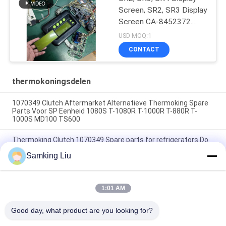
Screen, SR2, SR3 Display
Screen CA-8452372
Groen Display Type LCD
USD MOQ:1
Screen voor THERMO
CONTACT
KING SB210 SB230 HMI
Aftermarket Spare Parts
thermokoningsdelen
1070349 Clutch Aftermarket Alternatieve Thermoking Spare
Parts Voor SP Eenheid 1080S T-1080R T-1000R T-880R T-
1000S MD100 TS600
Thermoking Clutch 1070349 Spare parts for refrigerators Do
For SP Unit T-1080S T-1080R T-1000R T-880R T-1000S MD100
Samking Liu
TS600
T-600M/T-600R/680Pro,T-800M/T-800R/880Pro gebruiken
dezelfde hoes, T-1000M/T-1000R/T-1080Pro gebruiken
1:01 AM
dezelfde hoes leveren we de hele set van THERMO KING
eenheden hoes
Good day, what product are you looking for?