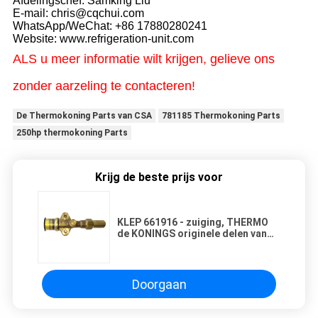
Afdelingschef: Samking Liu
E-mail: chris@cqchui.com
WhatsApp/WeChat: +86 17880280241
Website: www.refrigeration-unit.com
ALS u meer informatie wilt krijgen, gelieve ons
zonder aarzeling te contacteren!
De Thermokoning Parts van CSA
781185 Thermokoning Parts
250hp thermokoning Parts
Krijg de beste prijs voor
KLEP 661916 - zuiging, THERMO
de KONINGS originele delen van
MD/T600/T800/T1000 voor het
systeem van de
vrachtwagenijskast
Doorgaan