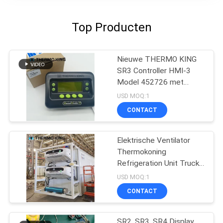
Top Producten
Nieuwe THERMO KING
SR3 Controller HMI-3
Model 452726 met
reparatiediensten voor
USD MOQ:1
SR2 SR3 SR4
CONTACT
Elektrische Ventilator
Thermokoning
Refrigeration Unit Truck
t-1080e t-1280e
USD MOQ:1
CONTACT
SR2, SR3, SR4 Display