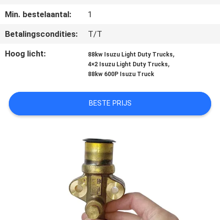
NEEM
Min. bestelaantal:
1
CONTACT
Betalingscondities:
T/T
MET
ONS
Hoog licht:
,
88kw Isuzu Light Duty Trucks
,
4×2 Isuzu Light Duty Trucks
OP
88kw 600P Isuzu Truck
NIEUWS
BESTE PRIJS
GEVALLEN
SITEMAP
PRIVACYBELEID