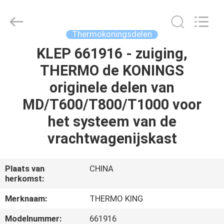
YANGTZE
MOTORS
INDUSTRY
CO.,
LIMITED.
Thermokoningsdelen
All
Rights
Reserved.
KLEP 661916 - zuiging,
THUIS
THERMO de KONINGS
PRODUCTEN
originele delen van
MD/T600/T800/T1000 voor
OVER
het systeem van de
ONS
vrachtwagenijskast
FABRIEKSTOCHT
Plaats van
CHINA
herkomst:
KWALITEITSCONTROLE
Merknaam:
THERMO KING
Modelnummer:
661916