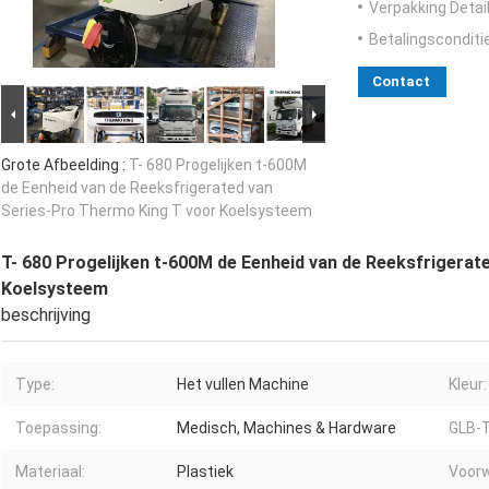
Verpakking Detail
Betalingsconditi
Contact
Grote Afbeelding :
T- 680 Progelijken t-600M
de Eenheid van de Reeksfrigerated van
Series-Pro Thermo King T voor Koelsysteem
T- 680 Progelijken t-600M de Eenheid van de Reeksfrigera
Koelsysteem
beschrijving
Type:
Het vullen Machine
Kleur:
Toepassing:
Medisch, Machines & Hardware
GLB-T
Materiaal:
Plastiek
Voorw