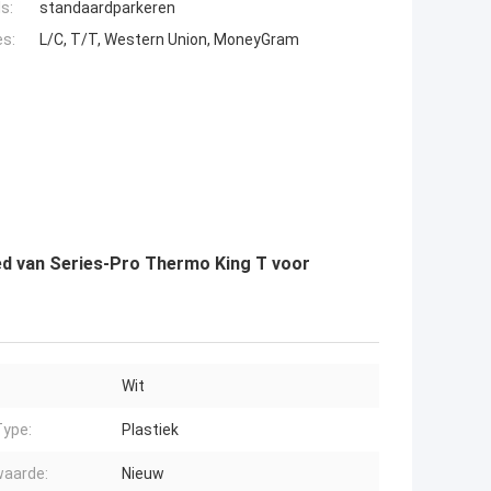
s:
standaardparkeren
es:
L/C, T/T, Western Union, MoneyGram
ted van Series-Pro Thermo King T voor
Wit
ype:
Plastiek
aarde:
Nieuw