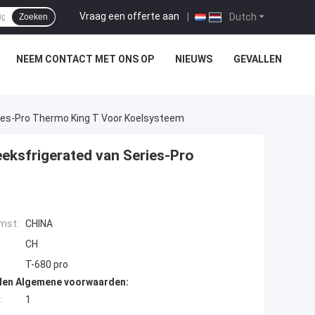
Vraag een offerte aan
|
Dutch
Zoeken
NEEM CONTACT MET ONS OP
NIEUWS
GEVALLEN
ries-Pro Thermo King T Voor Koelsysteem
eeksfrigerated van Series-Pro
mst:
CHINA
CH
T-680 pro
den Algemene voorwaarden:
:
1