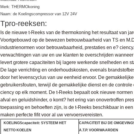
Merk: THERMOkoning
Naam: de Koelingscompressor van 12V 24V
Tpro-reeksen:
Is de nieuwe t-Reeks van de thermokoning het resultaat van j
Voortgebouwd op de bewezen betrouwbaarheid van TS en M.D.
industrienormen voor betrouwbaarheid, prestaties en e? ciency
verwachtingen van uw en uw klanten te overschrijden wanneer
levert grotere capaciteiten bij lagere werkende snelheden en s
De lage verrichting en onderhoudskosten, evenals brandstofbe
door het levenscyclus van uw eenheid ervoor. De gemakkelijke 
gebruikersfouten, terwijl de gemakkelijke dienst en de controle
ciency op elk moment. De t-Reeks bepaalt ook nieuwe normen 
afval en geluidshinder, o komt? het ering van onovertroffen pre
toepassing en behoeften zijn, is de t-Reeks beschikbaar in een 
maken perfecte fifit voor al uw vervoersvereisten.
KOELINGScapaciteit: SYSTEEM HET
CAPACITEIT BIJ DE OMGEVIN
NETTO KOELEN
A.T.P. VOORWAARDEN