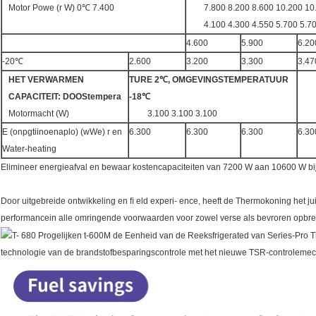
Motor Powe (r W) 0℃ 7.400
7.800 8.200 8.600 10.200 10
4.100 4.300 4.550 5.700 5.7
4.600
5.900
6.20
-20℃
2.600
3.200
3.300
3.47
HET VERWARMEN
TURE 2℃, OMGEVINGSTEMPERATUUR
CAPACITEIT: DOOStempera
-18℃
Motormacht (W)
3.100 3.100 3.100
E (onpgtiinoenaplo) (wWe) r en
6.300
6.300
6.300
6.30
Water-heating
Elimineer energieafval en bewaar kostencapaciteiten van 7200 W aan 10600 W bi
Door uitgebreide ontwikkeling en ﬁ eld experi- ence, heeft de Thermokoning het j
performancein alle omringende voorwaarden voor zowel verse als bevroren opbr
technologie van de brandstofbesparingscontrole met het nieuwe TSR-controlemec