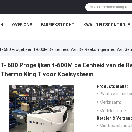
EN
OVER ONS
FABRIEKSTOCHT
KWALITEITSCONTROLE
T- 680 Progelijken T-600M De Eenheid Van De Reeksfrigerated Van Se
T- 680 Progelijken t-600M de Eenheid van de R
Thermo King T voor Koelsysteem
Productdetails:
Plaats van herko
Merknaam:
Modelnummer:
Betalen & Verzen
Min. bestelaantal