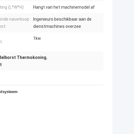
ing (L*W*H):
Hangt van het machinemodel af
ende naverkoop
Ingenieurs beschikbaar aan de
nst:
dienstmachines overzee
1kw
t:
delborst Thermokoning
,
t
oelsysteem