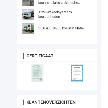
koelinstallatie elektrische
ventilator met dieselmotor met
elektrische standby gemaakt in
12v/24v koelsysteem
China
koeleenheden
SLXi 400 30/50 koelinstallatie
CERTIFICAAT
KLANTENOVERZICHTEN