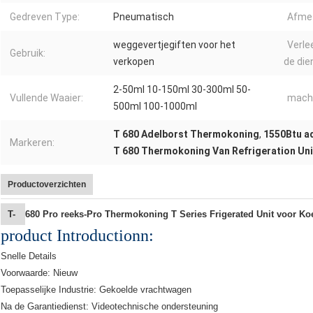
Gedreven Type:
Pneumatisch
Afmet
weggevertjegiften voor het
Verle
Gebruik:
verkopen
de die
2-50ml 10-150ml 30-300ml 50-
Vullende Waaier:
mach
500ml 100-1000ml
T 680 Adelborst Thermokoning
,
1550Btu a
Markeren:
T 680 Thermokoning Van Refrigeration Uni
Productoverzichten
T-
680 Pro reeks-Pro Thermokoning T Series Frigerated Unit voor K
product Introductionn:
Snelle Details
Voorwaarde: Nieuw
Toepasselijke Industrie: Gekoelde vrachtwagen
Na de Garantiedienst: Videotechnische ondersteuning