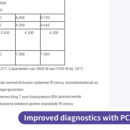
.600
00
0
6,400
6.720
0
4.200
4.410
3.100
4.100
4.100
0
7.300
7.300
j 0°C-Capaciteiten van 3800 W aan 5700 W bij -20°C
uiste evenwicht tussen systeeme ﬃ ciency, brandstofverbruik en
engst gevonden
De geavanceerde
hanisme betekent grotere brandstofe ﬃ ciency