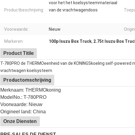
voor het het koelsysteemmateriaal
Productbeschrijving:
van de vrachtwagendoos
Toepa
Voorwaarde:
Nieuw
Origi
Markeren:
100p Isuzu Box Truck
,
2.75t Isuzu Box Truc
Product Titile
T-780PRO de THERMOeenheid van de KONINGSkoeling self-powered met
vrachtwagen koelsysteem
Productomschrijving
Merknaam: THERMOkoning
ModelNo.: T-780PRO
Voorwaarde: Nieuw
Origineel land: China
Onze Diensten
PRE-SALES DE DIENST