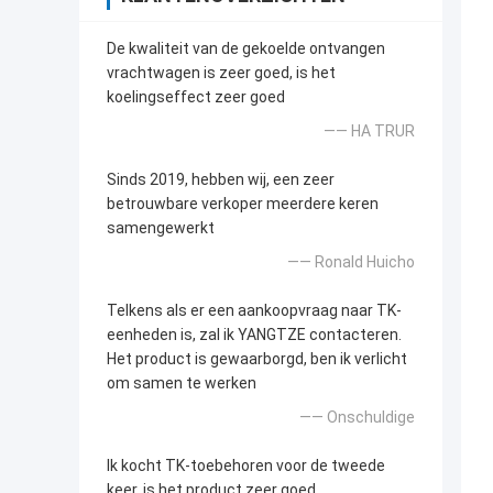
De kwaliteit van de gekoelde ontvangen
vrachtwagen is zeer goed, is het
koelingseffect zeer goed
—— HA TRUR
Sinds 2019, hebben wij, een zeer
betrouwbare verkoper meerdere keren
samengewerkt
—— Ronald Huicho
Telkens als er een aankoopvraag naar TK-
eenheden is, zal ik YANGTZE contacteren.
Het product is gewaarborgd, ben ik verlicht
om samen te werken
—— Onschuldige
Ik kocht TK-toebehoren voor de tweede
keer, is het product zeer goed