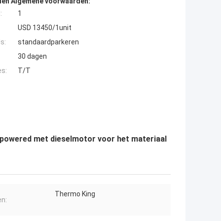
den Algemene voorwaarden:
:
1
USD 13450/1unit
s:
standaardparkeren
30 dagen
es:
T/T
owered met dieselmotor voor het materiaal
Thermo King
n: