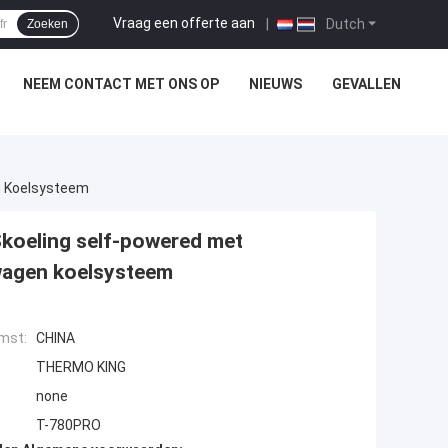
Vraag een offerte aan
|
Dutch
Zoeken
NEEM CONTACT MET ONS OP
NIEUWS
GEVALLEN
n Koelsysteem
oeling self-powered met
twagen koelsysteem
mst:
CHINA
THERMO KING
none
T-780PRO