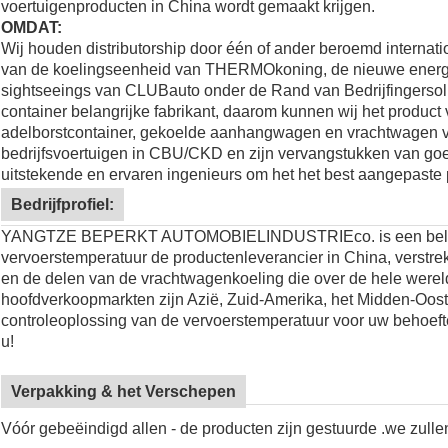
voertuigenproducten in China wordt gemaakt krijgen.
OMDAT:
Wij houden distributorship door één of ander beroemd internat
van de koelingseenheid van
THERMOkoning
, de nieuwe energ
sightseeings van
CLUBauto
onder de Rand van Bedrijfingersoll
container belangrijke fabrikant, daarom kunnen wij het product 
adelborstcontainer, gekoelde aanhangwagen en vrachtwagen v
bedrijfsvoertuigen in CBU/CKD en zijn vervangstukken van goe
uitstekende en ervaren ingenieurs om het het best aangepaste 
Bedrijfprofiel:
YANGTZE BEPERKT AUTOMOBIELINDUSTRIEco. is een belangri
vervoerstemperatuur de productenleverancier in China, verst
en de delen van de vrachtwagenkoeling die over de hele werel
hoofdverkoopmarkten zijn Azië, Zuid-Amerika, het Midden-Oosten
controleoplossing van de vervoerstemperatuur voor uw behoefte
u!
Verpakking & het Verschepen
Vóór gebeëindigd allen - de producten zijn gestuurde .we zull