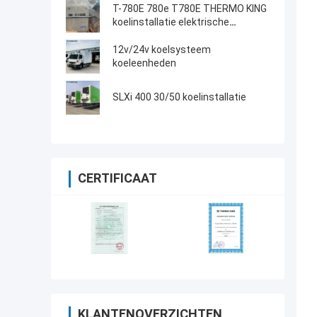
T-780E 780e T780E THERMO KING
koelinstallatie elektrische
ventilator met dieselmotor met
elektrische standby gemaakt in
12v/24v koelsysteem
China
koeleenheden
SLXi 400 30/50 koelinstallatie
CERTIFICAAT
KLANTENOVERZICHTEN