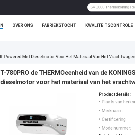
EN
OVER ONS
FABRIEKSTOCHT
KWALITEITSCONTROLE
f-Powered Met Dieselmotor Voor Het Materiaal Van Het Vrachtwage
T-780PRO de THERMOeenheid van de KONINGSk
dieselmotor voor het materiaal van het vrach
Productdetails:
Plaats van herko
Merknaam:
Certificering:
Modelnummer: