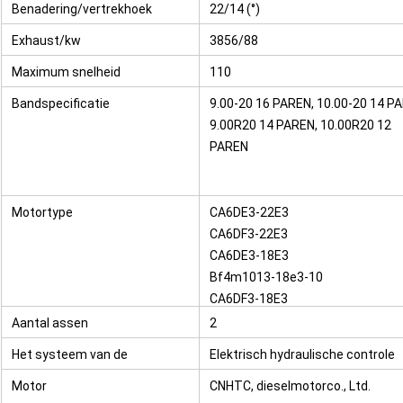
Benadering/vertrekhoek
22/14 (°)
gedeelte
Exhaust/kw
3856/88
Maximum snelheid
110
Bandspecificatie
9.00-20 16 PAREN, 10.00-20 14 P
9.00R20 14 PAREN, 10.00R20 12
PAREN
Motortype
CA6DE3-22E3
CA6DF3-22E3
CA6DE3-18E3
Bf4m1013-18e3-10
CA6DF3-18E3
Aantal assen
2
Het systeem van de
Elektrisch hydraulische controle
verrichtingscontrole
Motor
CNHTC, dieselmotorco., Ltd.