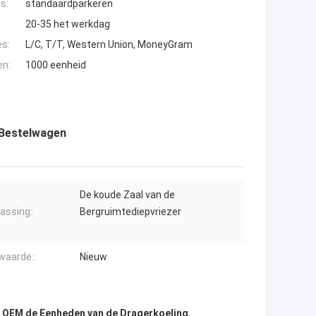
s:
standaardparkeren
20-35 het werkdag
es:
L/C, T/T, Western Union, MoneyGram
en:
1000 eenheid
 Bestelwagen
De koude Zaal van de
assing::
Bergruimtediepvriezer
waarde::
Nieuw
,
OEM de Eenheden van de Dragerkoeling
,