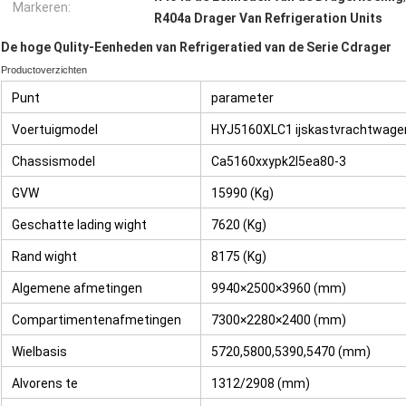
Markeren:
R404a Drager Van Refrigeration Units
De hoge Qulity-Eenheden van Refrigeratied van de Serie Cdrager
Productoverzichten
Punt
parameter
Voertuigmodel
HYJ5160XLC1 ijskastvrachtwage
Chassismodel
Ca5160xxypk2l5ea80-3
GVW
15990 (Kg)
Geschatte lading wight
7620 (Kg)
Rand wight
8175 (Kg)
Algemene afmetingen
9940×2500×3960 (mm)
Compartimentenafmetingen
7300×2280×2400 (mm)
Wielbasis
5720,5800,5390,5470 (mm)
Alvorens te
1312/2908 (mm)
hangen/achteroverhangend