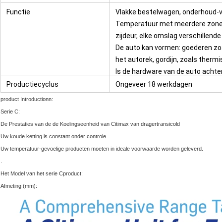
Functie
Vlakke bestelwagen, onderhoud-v
Temperatuur met meerdere zones: 
zijdeur, elke omslag verschillend
De auto kan vormen: goederen zoa
het autorek, gordijn, zoals thermi
Is de hardware van de auto achte
verschijning
Productiecyclus
Ongeveer 18 werkdagen
product Introductionn:
Serie C:
De Prestaties van de de Koelingseenheid van Citimax van dragertransicold
Uw koude ketting is constant onder controle
Uw temperatuur-gevoelige producten moeten in ideale voorwaarde worden geleverd.
.
Het Model van het serie Cproduct:
Afmeting (mm):