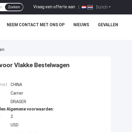
Vraag een offerte aan
|
Dutch
Zoeken
NEEM CONTACT MET ONS OP
NIEUWS
GEVALLEN
gen
voor Vlakke Bestelwagen
mst:
CHINA
Carrier
DRAGER
den Algemene voorwaarden:
:
2
USD