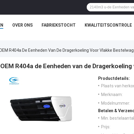
EN
OVER ONS
FABRIEKSTOCHT
KWALITEITSCONTROLE
OEM R404a De Eenheden Van De Dragerkoeling Voor Vlakke Bestelwa
OEM R404a de Eenheden van de Dragerkoeling 
Productdetails:
Plaats van herko
Merknaam:
Modelnummer:
Betalen & Verzen
Min. bestelaantal
Prijs: