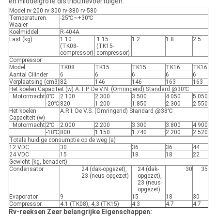
en middelgrote distributievoertuigen.
Model rv-200 rv-300 rv-380 rv-580
Temperaturen.
-25℃~+30℃
Waaier
Koelmiddel
R-404A
Last (kg)
1.10
1.15
1.2
1.8
2.5
(TK08-
(TK15-
compressor)
compressor)
Compressor
Model
TK08
TK15
TK15
TK16
TK16
Aantal Cilinder
6
6
6
6
6
Verplaatsing (cm3)
82
146
146
163
163
Het koelen Capaciteit (w) A.T.P. De V.N. (Omringend) Standard @30℃
Motormacht
0℃
2.100
2.300
3.500
4.050
5.050
-20℃
820
1.200
1.850
2.300
2.550
Het koelen
A.R.I. De V.S. (Omringend) Standard @38℃
Capaciteit (w)
Motormacht
2℃
2.000
2.200
3.300
3.800
4.900
-18℃
800
1.150
1.740
2.200
2.520
Totale huidige consumptie op de weg (a)
12 VDC
30
36
36
44
24 VDC
15
18
18
22
Gewicht (kg, benadert)
Condensator
24 (dak-opgezet),
24 (dak-
30
35
23 (neus-opgezet)
opgezet),
23 (neus-
opgezet)
Evaporator
9
15
18
30
Compressor
4.1 (TK08), 4,3 (TK15)
4.3
4.7
4.7
Rv-reeksen Zeer belangrijke Eigenschappen: