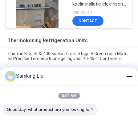
koelinstallatie elektrische
ventilator met
USD MOQ:1
dieselmotor met
CONTACT
elektrische standby
gemaakt in China
Thermokoning Refrigeration Units
Thermo King SLXi 400 Koelunit met Stage V GreenTech Motor
en Precisie Temperatuurregeling voor 40-45 ft Containers
model Legend L-1880 30/50 THERMO KING nieuwe
Samking Liu
koelinstallatie voor aanhangwagens Azië-Pacific markt beter
brandstofverbruik en betere koelprestaties
T-880 Pro T-80 T-680Pro/T-780Pro/T-1080Pro/T-1280Pro
8:00 AM
Koelkast Koelingsapparatuur Eenheid Zelf aangedreven Truck
Box Thermo King
Good day, what product are you looking for?
populaire categorieën
Alle