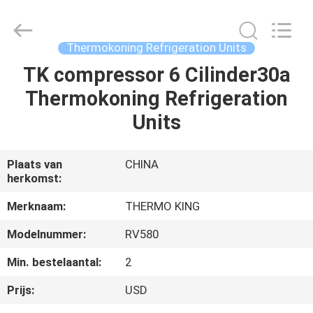
YANGTZE
MOTORS
INDUSTRY
CO.,
LIMITED.
Thermokoning Refrigeration Units
All
Rights
Reserved.
TK compressor 6 Cilinder30a
THUIS
Thermokoning Refrigeration
PRODUCTEN
Units
OVER
Plaats van
CHINA
herkomst:
ONS
Merknaam:
THERMO KING
FABRIEKSTOCHT
Modelnummer:
RV580
Min. bestelaantal:
2
KWALITEITSCONTROLE
Prijs:
USD