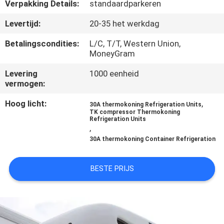
NEEM
Verpakking Details:
standaardparkeren
CONTACT
Levertijd:
20-35 het werkdag
MET
Betalingscondities:
L/C, T/T, Western Union,
ONS
MoneyGram
OP
Levering
1000 eenheid
vermogen:
NIEUWS
Hoog licht:
,
30A thermokoning Refrigeration Units
TK compressor Thermokoning
Refrigeration Units
,
GEVALLEN
30A thermokoning Container Refrigeration
SITEMAP
BESTE PRIJS
PRIVACYBELEID