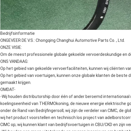
Bedrijfsinformatie
ONGEVEER DE V.S.: Chongqing Changhui Automotive Parts Co. , Ltd.
ONZE VISIE:
Om de meest professionele globale gekoelde vervoerdeskundige en de 
ONS VANDAAG:
Op het gebied van gekoelde vervoerfaciliteiten, kunnen wij cliënten va
Op het gebied van voertuigen, kunnen onze globale klanten de beste d
gemaakt krijgen.
OMDAT-
-Wij houden distributorship door één of ander beroemd internationaa
koelingseenheid van THERMOkoning, de nieuwe energie elektrische g
onder de Rand van Bedrijfingersoll; wij zijn de verdeler van CIMC, de g
wij het product voorstellen en technisch los project van adelborstc
CIMC op; wij kunnen klant van bedrijfsvoertuigen in CBU/CKD en zijn v