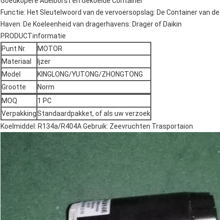
Goedkopere Adelborst en Gekoelde Container
Functie: Het Sleutelwoord van de vervoersopslag: De Container van de 
Haven: De Koeleenheid van dragerhavens: Drager of Daikin
PRODUCTinformatie
Punt Nr.
MOTOR
Materiaal
Ijzer
Model
KINGLONG/YUTONG/ZHONGTONG
Grootte
Norm
MOQ
1 PC
Verpakking
Standaardpakket, of als uw verzoek
Koelmiddel: R134a/R404A Gebruik: Zeevruchten Trasportaion