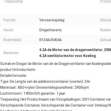
Toepassing:
Produ
Functie:
Vervoersopslag
Sleute
Haven:
Dragerhavens
Koelee
Koelmiddel:
R134A/R404A
Gebrui
6.2A de Motor van de dragerventilator
,
290
Markeren:
6.2A ventilatormotor voor Koeling
Sutrak en Drager de Motor van de de Dragerventilator van Koelingsdel
product Introductionn:
Detailinformatie
Type: De Lengte van de adelborstcontainer (voeten): 24v
Materiaal:: ABS+nylon Omwentelingssnelheid:: 2900rpm
Luchtstroom:: 1400m3/h garantie:: 1 jaar
Toepassing: Het Productnaam van Storgeladingen: 20ft Container van
Verschepende Container, Verschepende die Container voor Verkoop Nz