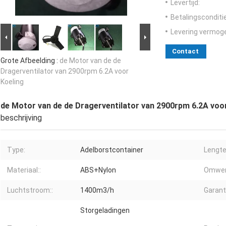
Levertijd:
Betalingsconditi
Levering vermog
Contact
Grote Afbeelding :
de Motor van de de
Dragerventilator van 2900rpm 6.2A voor
Koeling
de Motor van de de Dragerventilator van 2900rpm 6.2A voo
beschrijving
Type:
Adelborstcontainer
Lengte
Materiaal::
ABS+Nylon
Omwent
Luchtstroom::
1400m3/h
Garanti
Storgeladingen