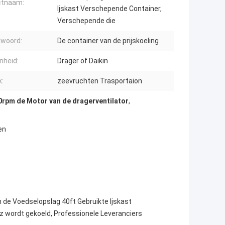
ctnaam:
Ijskast Verschepende Container,
Verschepende die
lwoord:
De container van de prijskoeling
nheid:
Drager of Daikin
k:
zeevruchten Trasportaion
0rpm de Motor van de dragerventilator
,
en
 de Voedselopslag 40ft Gebruikte Ijskast
 wordt gekoeld, Professionele Leveranciers