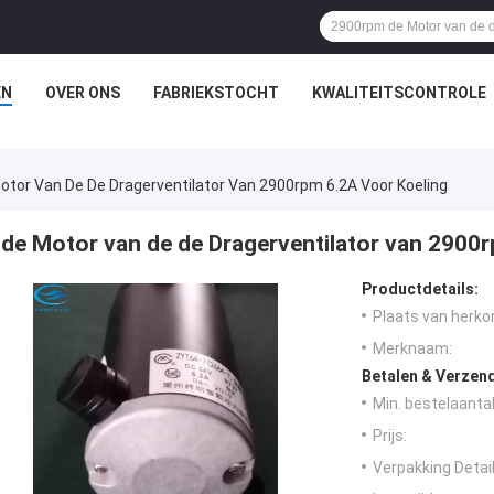
EN
OVER ONS
FABRIEKSTOCHT
KWALITEITSCONTROLE
otor Van De De Dragerventilator Van 2900rpm 6.2A Voor Koeling
de Motor van de de Dragerventilator van 2900
Productdetails:
Plaats van herko
Merknaam:
Betalen & Verzen
Min. bestelaantal
Prijs:
Verpakking Detail