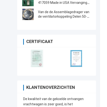
417059 Made in USA Vervanging
van 30-66840-00
Van de de Assemblagedrager van
de ventilatorkoppeling Delen 50-
01173-03/50-01176-00
CERTIFICAAT
KLANTENOVERZICHTEN
De kwaliteit van de gekoelde ontvangen
vrachtwagen is zeer goed, is het