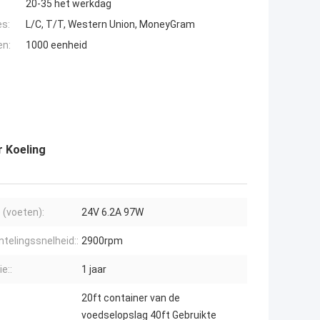
20-35 het werkdag
es:
L/C, T/T, Western Union, MoneyGram
en:
1000 eenheid
r Koeling
 (voeten):
24V 6.2A 97W
elingssnelheid::
2900rpm
e::
1 jaar
20ft container van de
voedselopslag 40ft Gebruikte