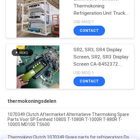
Thermokoning
Refrigeration Unit Truck
t-1080e t-1280e
USD MOQ:1
CONTACT
SR2, SR3, SR4 Display
Screen, SR2, SR3 Display
Screen CA-8452372
Groen Display Type LCD
USD MOQ:1
Screen voor THERMO
CONTACT
KING SB210 SB230 HMI
Aftermarket Spare Parts
thermokoningsdelen
1070349 Clutch Aftermarket Alternatieve Thermoking Spare
Parts Voor SP Eenheid 1080S T-1080R T-1000R T-880R T-
1000S MD100 TS600
Thermoking Clutch 1070349 Spare parts for refrigerators Do