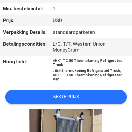
NEEM
Min. bestelaantal:
1
CONTACT
Prijs:
USD
MET
ONS
Verpakking Details:
standaardparkeren
OP
Betalingscondities:
L/C, T/T, Western Union,
MoneyGram
NIEUWS
Hoog licht:
4HK1 TC 50 Thermokoning Refrigerated
Truck
,
,
6x4 thermokoning Refrigerated Truck
4HK1 TC 50 Thermokoning Refrigerated
GEVALLEN
Van
BESTE PRIJS
SITEMAP
PRIVACYBELEID