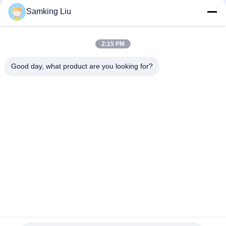
For SP Unit T-1080S T-1080R T-1000R T-880R T-1000S MD100
Samking Liu
TS600
T-600M/T-600R/680Pro,T-800M/T-800R/880Pro gebruiken
dezelfde hoes, T-1000M/T-1000R/T-1080Pro gebruiken
2:15 PM
dezelfde hoes leveren we de hele set van THERMO KING
eenheden hoes
Good day, what product are you looking for?
populaire categorieën
Alle
Thermokoning 
Thermokoning Van 
Refrigeration Units
Refrigeration Units
De Eenheden Van De 
Thermokoningsdelen
Dragerkoeling
De Delen Van De 
Thermokoning 
Dragerkoeling
Refrigerated Truck
Thermokoning T 
Isuzu Refrigerated 
Series
Truck