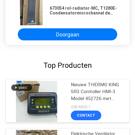
673054 rol-radiator-MC, T1280E-
Condensatormicrochannel de
Monolithische originele
vervangstukken van de Rol
THERMOkoning
Doorgaan
Top Producten
Nieuwe THERMO KING
SR3 Controller HMI-3
Model 452726 met
reparatiediensten voor
USD MOQ:1
SR2 SR3 SR4
CONTACT
Elektrische Ventilator