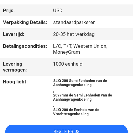
NEEM
Prijs:
USD
CONTACT
MET
Verpakking Details:
standaardparkeren
ONS
Levertijd:
20-35 het werkdag
OP
Betalingscondities:
L/C, T/T, Western Union,
MoneyGram
NIEUWS
Levering
1000 eenheid
vermogen:
GEVALLEN
Hoog licht:
SLXi 200 Semi Eenheden van de
Aanhangwagenkoeling
,
2097mm de Semi Eenheden van de
SITEMAP
Aanhangwagenkoeling
,
SLXi 200 de Eenheid van de
Vrachtwagenkoeling
PRIVACYBELEID
BESTE PRIJS