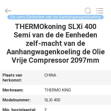
YANGTZE
MOTORS
INDUSTRY
CO.,
LIMITED.
De semi Eenheden van de Aanhangwagenkoeling
All
Rights
Reserved.
THERMOkoning SLXi 400
THUIS
Semi van de de Eenheden
PRODUCTEN
zelf-macht van de
Aanhangwagenkoeling de Olie
OVER
Vrije Compressor 2097mm
ONS
Plaats van
CHINA
herkomst:
FABRIEKSTOCHT
Merknaam:
THERMO KING
KWALITEITSCONTROLE
Modelnummer:
SLXI 400
Min. bestelaantal:
2