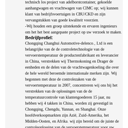
technisch los project van adelborstcontainer, gekoelde
aanhangwagen en vrachtwagen van CIMC op; wij kunnen
klant van bedrijfsvoertuigen in CBU/CKD en zijn
vervangstukken van goede kwaliteit voorzien.
-
Wij houden een groep uitstekende en ervaren ingenieurs
om het het best aangepaste project op uw verzoek te maken.
Bedrijfprofiel
:
Chongqing Changhui Automotive-delenco., Ltd is een
belangrijke van de de controletechnologie van de
vervoerstemperatuur de productenfabrikant en leverancier
in China, verstrekken wij Thermokoning en Drager de
eenheden en de delen van de vrachtwagenkoeling die over
de hele wereld beroemde internationale merken zijn. Wij
begonnen met deze de controlezaken van de
vervoertemperatuur in 2007, concentreren wij ons bij het
verstrekken van de oplossingen van de de
temperatuurcontrole van klantengoederen 15 jaar, nu
hebben wij 4 takken in China, worden zij gevestigd in
Chongqing, Chengdu, Yunnan, en Shanghai. Onze
hoofdverkoopmarkten zijn Azië, Zuid-Amerika, het
Midden-Oosten, en Afrika. wij zijn bereid om de juiste de
controleoplossing van de vervoerstemperatuur voor uw