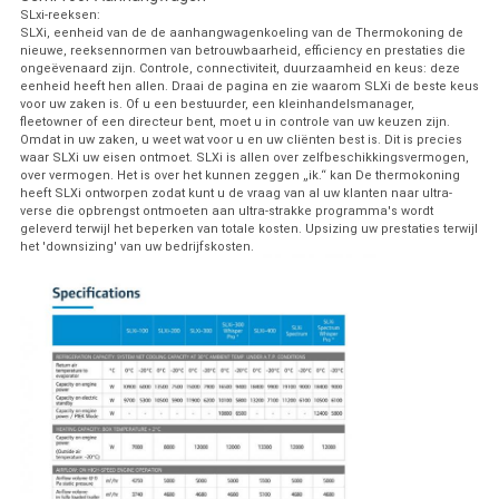
SLxi-reeksen:
SLXi, eenheid van de de aanhangwagenkoeling van de Thermokoning de
nieuwe, reeksennormen van betrouwbaarheid, efficiency en prestaties die
ongeëvenaard zijn. Controle, connectiviteit, duurzaamheid en keus: deze
eenheid heeft hen allen. Draai de pagina en zie waarom SLXi de beste keus
voor uw zaken is. Of u een bestuurder, een kleinhandelsmanager,
fleetowner of een directeur bent, moet u in controle van uw keuzen zijn.
Omdat in uw zaken, u weet wat voor u en uw cliënten best is. Dit is precies
waar SLXi uw eisen ontmoet. SLXi is allen over zelfbeschikkingsvermogen,
over vermogen. Het is over het kunnen zeggen „ik.“ kan De thermokoning
heeft SLXi ontworpen zodat kunt u de vraag van al uw klanten naar ultra-
verse die opbrengst ontmoeten aan ultra-strakke programma's wordt
geleverd terwijl het beperken van totale kosten. Upsizing uw prestaties terwijl
het 'downsizing' van uw bedrijfskosten.