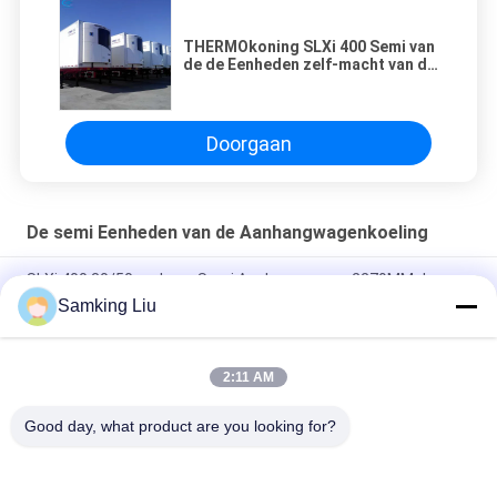
THERMOkoning SLXi 400 Semi van
de de Eenheden zelf-macht van de
Aanhangwagenkoeling de Olie
Vrije Compressor 2097mm
Doorgaan
De semi Eenheden van de Aanhangwagenkoeling
SLXi 400 30/50 reeksen Semi Aanhangwagen 2279MM de
Thermokoning Refrigeration Units van 19.5KW
Samking Liu
Thermo King 0 Celsius SLXI 300 Vriesruimte voor het koelen
van voedsel
2:11 AM
Thermo King-containerkoeling zelf aangedreven 9,3 kW R404a
Good day, what product are you looking for?
populaire categorieën
Alle