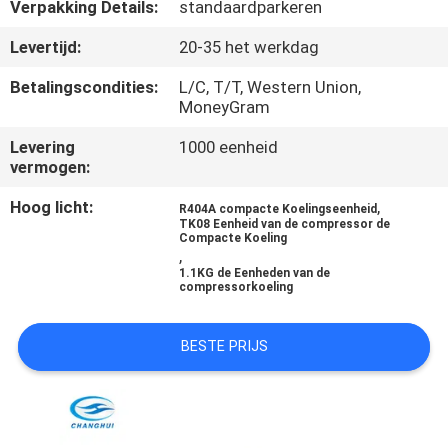
NEEM
Verpakking Details:
standaardparkeren
CONTACT
Levertijd:
20-35 het werkdag
MET
Betalingscondities:
L/C, T/T, Western Union,
ONS
MoneyGram
OP
Levering
1000 eenheid
vermogen:
NIEUWS
Hoog licht:
,
R404A compacte Koelingseenheid
TK08 Eenheid van de compressor de
Compacte Koeling
,
GEVALLEN
1.1KG de Eenheden van de
compressorkoeling
SITEMAP
BESTE PRIJS
PRIVACYBELEID