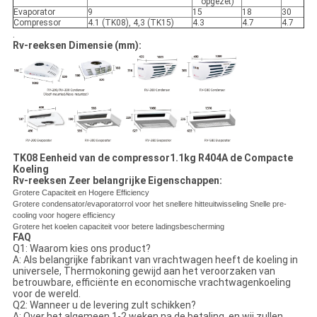
opgezet)
Evaporator
9
15
18
30
Compressor
4.1 (TK08), 4,3 (TK15)
4.3
4.7
4.7
.
Rv-reeksen Dimensie (mm):
TK08 Eenheid van de compressor1.1kg R404A de Compacte
Koeling
Rv-reeksen Zeer belangrijke Eigenschappen:
Grotere Capaciteit en Hogere Efficiency
Grotere condensator/evaporatorrol voor het snellere hitteuitwisseling Snelle pre-
cooling voor hogere efficiency
Grotere het koelen capaciteit voor betere ladingsbescherming
FAQ
Q1: Waarom kies ons product?
A: Als belangrijke fabrikant van vrachtwagen heeft de koeling in
universele, Thermokoning gewijd aan het veroorzaken van
betrouwbare, efficiënte en economische vrachtwagenkoeling
voor de wereld.
Q2: Wanneer u de levering zult schikken?
A: Over het algemeen 1-2 weken na de betaling, en wij zullen