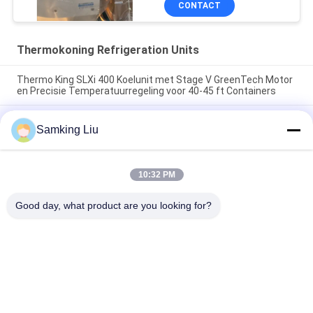
CONTACT
elektrische standby
gemaakt in China
Thermokoning Refrigeration Units
Thermo King SLXi 400 Koelunit met Stage V GreenTech Motor
en Precisie Temperatuurregeling voor 40-45 ft Containers
model Legend L-1880 30/50 THERMO KING nieuwe
Samking Liu
koelinstallatie voor aanhangwagens Azië-Pacific markt beter
brandstofverbruik en betere koelprestaties
T-880 Pro T-80 T-680Pro/T-780Pro/T-1080Pro/T-1280Pro
10:32 PM
Koelkast Koelingsapparatuur Eenheid Zelf aangedreven Truck
Box Thermo King
Good day, what product are you looking for?
populaire categorieën
Alle
Thermokoning 
Thermokoning Van 
Refrigeration Units
Refrigeration Units