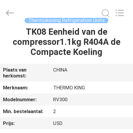
YANGTZE
MOTORS
INDUSTRY
CO.,
LIMITED.
Thermokoning Refrigeration Units
All
Rights
Reserved.
TK08 Eenheid van de
THUIS
compressor1.1kg R404A de
PRODUCTEN
Compacte Koeling
OVER
Plaats van
CHINA
herkomst:
ONS
Merknaam:
THERMO KING
FABRIEKSTOCHT
Modelnummer:
RV300
Min. bestelaantal:
2
KWALITEITSCONTROLE
Prijs:
USD