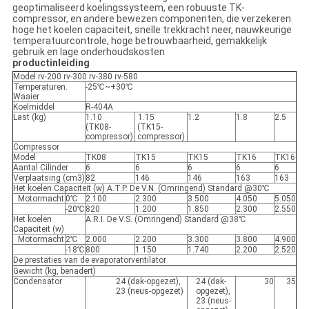
geoptimaliseerd koelingssysteem, een robuuste TK-
compressor, en andere bewezen componenten, die verzekeren
hoge het koelen capaciteit, snelle trekkracht neer, nauwkeurige
temperatuurcontrole, hoge betrouwbaarheid, gemakkelijk
gebruik en lage onderhoudskosten
productinleiding
Model rv-200 rv-300 rv-380 rv-580
Temperaturen.
-25℃~+30℃
Waaier
Koelmiddel
R-404A
Last (kg)
1.10
1.15
1.2
1.8
2.5
(TK08-
(TK15-
compressor)
compressor)
Compressor
Model
TK08
TK15
TK15
TK16
TK16
Aantal Cilinder
6
6
6
6
6
Verplaatsing (cm3)
82
146
146
163
163
Het koelen Capaciteit (w) A.T.P. De V.N. (Omringend) Standard @30℃
Motormacht
0℃
2.100
2.300
3.500
4.050
5.050
-20℃
820
1.200
1.850
2.300
2.550
Het koelen
A.R.I. De V.S. (Omringend) Standard @38℃
Capaciteit (w)
Motormacht
2℃
2.000
2.200
3.300
3.800
4.900
-18℃
800
1.150
1.740
2.200
2.520
De prestaties van de evaporatorventilator
Gewicht (kg, benadert)
Condensator
24 (dak-opgezet),
24 (dak-
30
35
23 (neus-opgezet)
opgezet),
23 (neus-