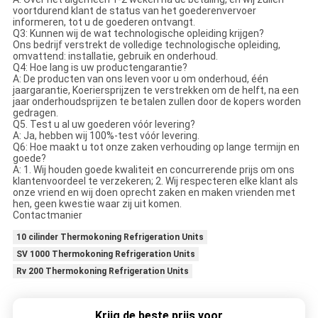
voortdurend klant de status van het goederenvervoer
informeren, tot u de goederen ontvangt.
Q3: Kunnen wij de wat technologische opleiding krijgen?
Ons bedrijf verstrekt de volledige technologische opleiding,
omvattend: installatie, gebruik en onderhoud.
Q4: Hoe lang is uw productengarantie?
A: De producten van ons leven voor u om onderhoud, één
jaargarantie, Koeriersprijzen te verstrekken om de helft, na een
jaar onderhoudsprijzen te betalen zullen door de kopers worden
gedragen.
Q5. Test u al uw goederen vóór levering?
A: Ja, hebben wij 100%-test vóór levering.
Q6: Hoe maakt u tot onze zaken verhouding op lange termijn en
goede?
A: 1. Wij houden goede kwaliteit en concurrerende prijs om ons
klantenvoordeel te verzekeren; 2. Wij respecteren elke klant als
onze vriend en wij doen oprecht zaken en maken vrienden met
hen, geen kwestie waar zij uit komen.
Contactmanier
10 cilinder Thermokoning Refrigeration Units
SV 1000 Thermokoning Refrigeration Units
Rv 200 Thermokoning Refrigeration Units
Krijg de beste prijs voor