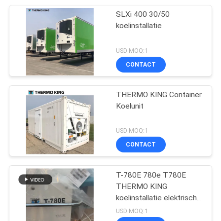
SLXi 400 30/50
koelinstallatie
USD MOQ:1
CONTACT
THERMO KING Container
Koelunit
USD MOQ:1
CONTACT
T-780E 780e T780E
THERMO KING
koelinstallatie elektrische
ventilator met
USD MOQ:1
dieselmotor met