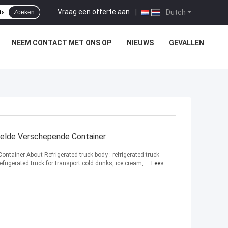
Vraag een offerte aan
|
Dutch
Zoeken
NEEM CONTACT MET ONS OP
NIEUWS
GEVALLEN
elde Verschepende Container
ntainer About Refrigerated truck body : refrigerated truck
frigerated truck for transport cold drinks, ice cream, ...
Lees