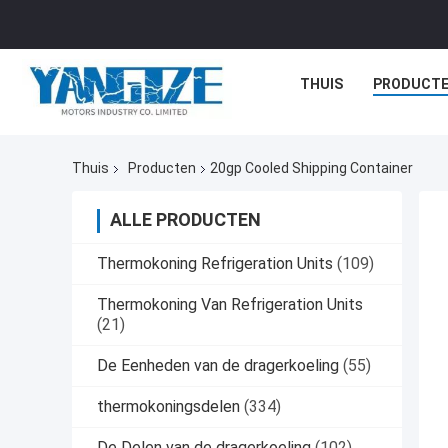
THUIS
PRODUCT
Thuis
Producten
20gp Cooled Shipping Container
ALLE PRODUCTEN
Thermokoning Refrigeration Units
(109)
Thermokoning Van Refrigeration Units
(21)
De Eenheden van de dragerkoeling
(55)
thermokoningsdelen
(334)
De Delen van de dragerkoeling
(102)