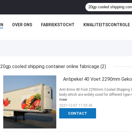
EN
OVER ONS
FABRIEKSTOCHT
KWALITEITSCONTROLE
20gp cooled shipping container online fabricage
(2)
Antipekel 40 Voet 2290mm Geko
Anti Brine 40 Foot 2290mm Cooled Shipping Co
body which are widely used for different type re
meer
2021-12-07 17:09:45
CONTACT