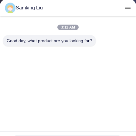
NEEM
Samking Liu
CONTACT
MET
3:11 AM
ONS
Good day, what product are you looking for?
OP
NIEUWS
GEVALLEN
SITEMAP
Verkoopt de A500 advancer THERMOkoning Refrigeration
PRIVACYBELEID
Unit die voor vrachtwagenaanhangwagen 40ft/45ft container
thermoking voor
Thermokoning Refrigeration Units
2025-11-13