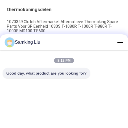
thermokoningsdelen
1070349 Clutch Aftermarket Alternatieve Thermoking Spare
Parts Voor SP Eenheid 1080S T-1080R T-1000R T-880R T-
1000S MD100 TS600
Samking Liu
Thermoking Clutch 1070349 Spare parts for refrigerators Do
For SP Unit T-1080S T-1080R T-1000R T-880R T-1000S MD100
TS600
8:13 PM
773037 RONDEL ASSEMBLAGE, NYLON THERMO KING
alternatieve onderdelen
Good day, what product are you looking for?
populaire categorieën
Alle
Thermokoning 
Thermokoning Van 
Refrigeration Units
Refrigeration Units
De Eenheden Van De 
Thermokoningsdelen
Dragerkoeling