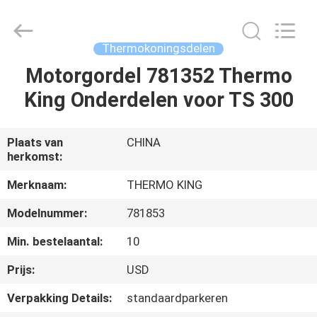
YANGTZE
MOTORS
INDUSTRY
CO.,
LIMITED.
Thermokoningsdelen
All
Rights
Reserved.
Motorgordel 781352 Thermo
THUIS
King Onderdelen voor TS 300
PRODUCTEN
Plaats van
CHINA
herkomst:
OVER
ONS
Merknaam:
THERMO KING
Modelnummer:
781853
FABRIEKSTOCHT
Min. bestelaantal:
10
Prijs:
USD
KWALITEITSCONTROLE
Verpakking Details:
standaardparkeren