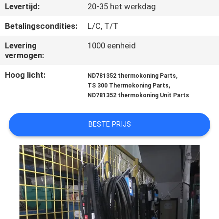
NEEM
Levertijd:
20-35 het werkdag
CONTACT
Betalingscondities:
L/C, T/T
MET
Levering
1000 eenheid
ONS
vermogen:
OP
Hoog licht:
,
ND781352 thermokoning Parts
,
TS 300 Thermokoning Parts
ND781352 thermokoning Unit Parts
NIEUWS
BESTE PRIJS
GEVALLEN
SITEMAP
PRIVACYBELEID