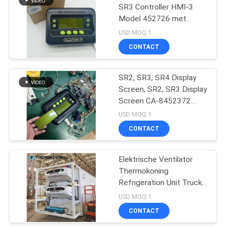
SR3 Controller HMI-3
Model 452726 met
reparatiediensten voor
USD MOQ:1
SR2 SR3 SR4
CONTACT
SR2, SR3, SR4 Display
Screen, SR2, SR3 Display
Screen CA-8452372
Groen Display Type LCD
USD MOQ:1
Screen voor THERMO
CONTACT
KING SB210 SB230 HMI
Aftermarket Spare Parts
Elektrische Ventilator
Thermokoning
Refrigeration Unit Truck
t-1080e t-1280e
USD MOQ:1
CONTACT